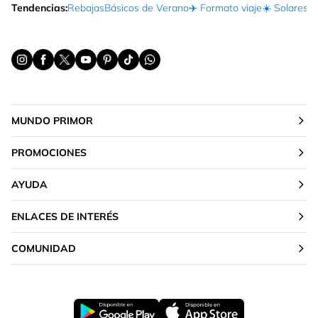
Tendencias:
Rebajas
Básicos de Verano
✈️ Formato viaje
☀️ Solares
Ma
MUNDO PRIMOR
PROMOCIONES
AYUDA
ENLACES DE INTERÉS
COMUNIDAD