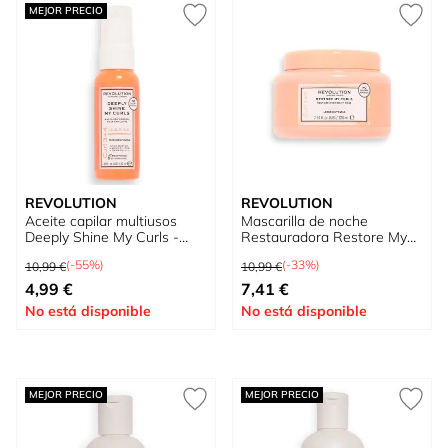
MEJOR PRECIO
REVOLUTION
REVOLUTION
Aceite capilar multiusos
Mascarilla de noche
Deeply Shine My Curls -
Restauradora Restore My
Curl 3+4
Curls - Curl 1+2
Precio habitual
Precio habitual
(-55%)
(-33%)
10,99 €
10,99 €
Precio especial
Precio especial
4,99 €
7,41 €
No está disponible
No está disponible
MEJOR PRECIO
MEJOR PRECIO