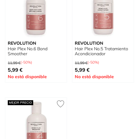
REVOLUTION
REVOLUTION
Hair Plex No.6 Bond
Hair Plex No.5 Tratamiento
Smoother
Acondicionador
Precio habitual
Precio habitual
(-50%)
(-50%)
11,99 €
11,99 €
Precio especial
Precio especial
5,99 €
5,99 €
No está disponible
No está disponible
MEJOR PRECIO