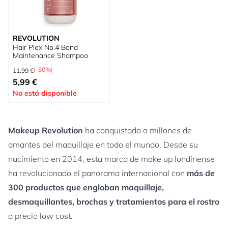
REVOLUTION
Hair Plex No.4 Bond
Maintenance Shampoo
Precio habitual
(-50%)
11,99 €
Precio especial
5,99 €
No está disponible
Makeup Revolution
ha conquistado a millones de
amantes del maquillaje en todo el mundo. Desde su
nacimiento en 2014, esta marca de make up londinense
ha revolucionado el panorama internacional con
más de
300 productos que engloban maquillaje,
desmaquillantes, brochas y tratamientos para el rostro
a precio low cost.