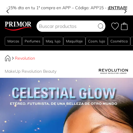
-15% dto en tu 1ª compra en APP – Código:
APP15
-
¡ENTRAR!
Ir al contenido
Marcas
Perfumes
Maq. lujo
Maquillaje
Cosm. lujo
Cosmética
Revolution
MakeUp Revolution Beauty