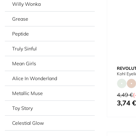
Willy Wonka
Grease
Peptide
Truly Sinful
Mean Girls
REVOLU
Kohl Eyel
Alice In Wonderland
Metallic Muse
Precio habi
4,49 €
(
3,74 €
Tan bajo c
Toy Story
Celestial Glow