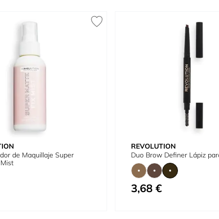
TION
REVOLUTION
ador de Maquillaje Super
Duo Brow Definer Lápiz par
 Mist
3,68 €
Tan bajo como