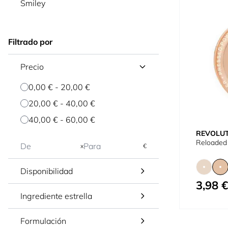
Smiley
Filtrado por
Precio
0,00 €
-
20,00 €
20,00 €
-
40,00 €
40,00 €
-
60,00 €
REVOLU
Reloaded
x
€
Disponibilidad
3,98 €
Tan bajo c
Ingrediente estrella
Formulación