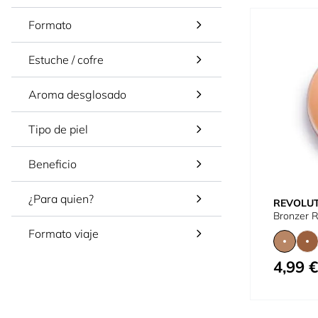
Formato
Estuche / cofre
Aroma desglosado
Tipo de piel
Beneficio
¿Para quien?
REVOLU
Bronzer 
Formato viaje
4,99 €
Tan bajo c