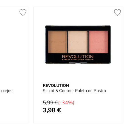
REVOLUTION
a cejas
Sculpt & Contour Paleta de Rostro
Precio habitual
5,99 €
(-34%)
3,98 €
Precio especial