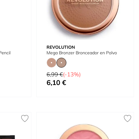
REVOLUTION
Pencil
Mega Bronzer Bronceador en Polvo
Precio habitual
6,99 €
(-13%)
6,10 €
Tan bajo como