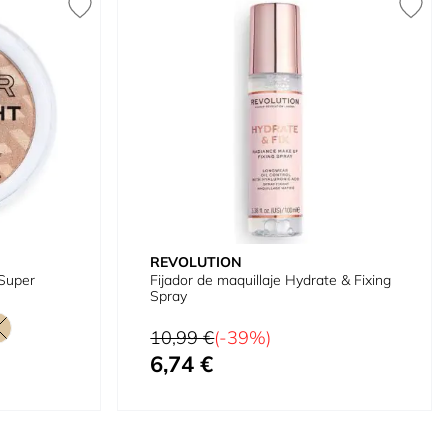
REVOLUTION
 Super
Fijador de maquillaje Hydrate & Fixing
Spray
Precio habitual
10,99 €
(-39%)
6,74 €
Precio especial