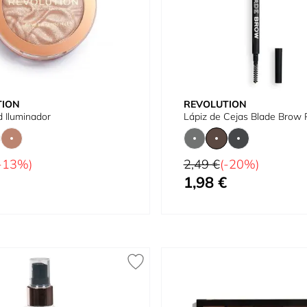
TION
REVOLUTION
 Iluminador
Lápiz de Cejas Blade Brow 
tual
Precio habitual
-13%)
2,49 €
(-20%)
1,98 €
omo
Tan bajo como