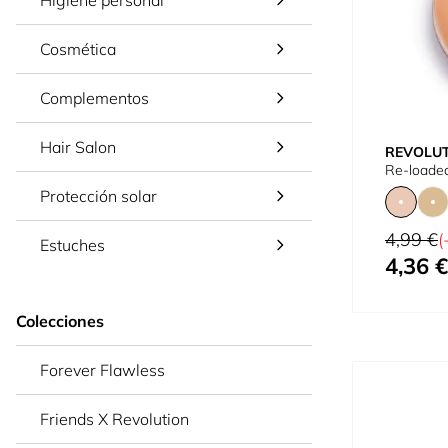
Cosmética
Complementos
Hair Salon
REVOLU
Re-loaded
Protección solar
Precio habi
4,99 €
(
Estuches
4,36 €
Tan bajo c
Colecciones
Forever Flawless
Friends X Revolution