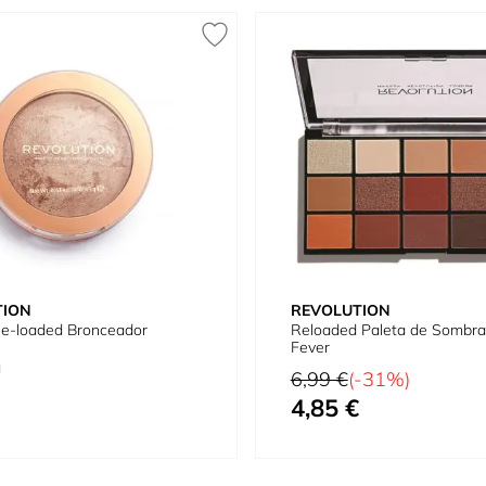
TION
REVOLUTION
Re-loaded Bronceador
Reloaded Paleta de Sombras
Fever
Precio habitual
6,99 €
(-31%)
4,85 €
omo
Precio especial