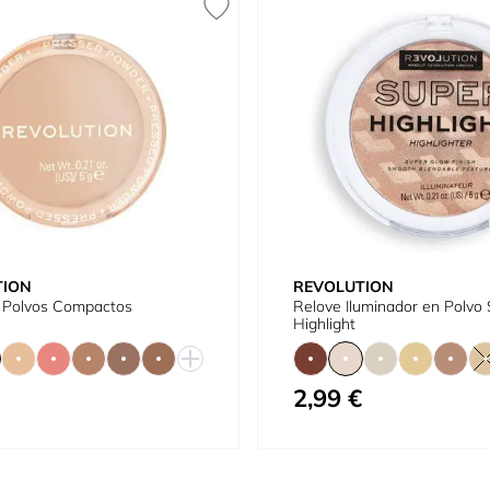
TION
REVOLUTION
 Polvos Compactos
Relove Iluminador en Polvo
Highlight
2,99 €
omo
Tan bajo como