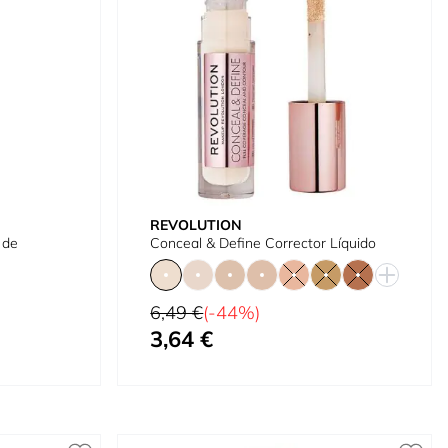
REVOLUTION
 de
Conceal & Define Corrector Líquido
Precio habitual
6,49 €
(-44%)
3,64 €
Tan bajo como