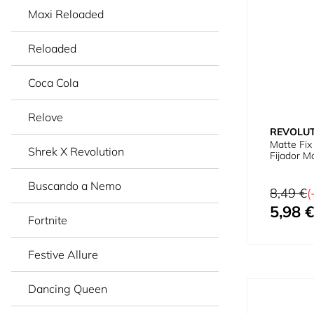
Maxi Reloaded
Reloaded
Coca Cola
Relove
REVOLU
Matte Fix 
Shrek X Revolution
Fijador Ma
Buscando a Nemo
Precio habi
8,49 €
(
5,98 €
Precio espe
Fortnite
Festive Allure
Dancing Queen