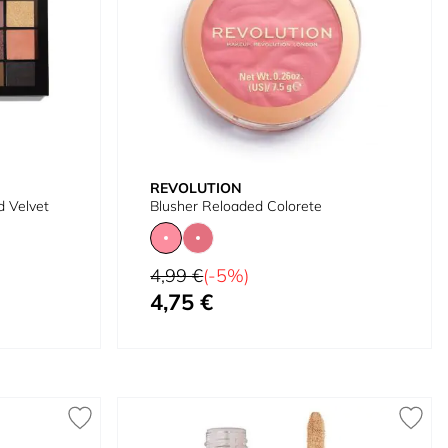
REVOLUTION
d Velvet
Blusher Reloaded Colorete
Precio habitual
4,99 €
(-5%)
4,75 €
Tan bajo como