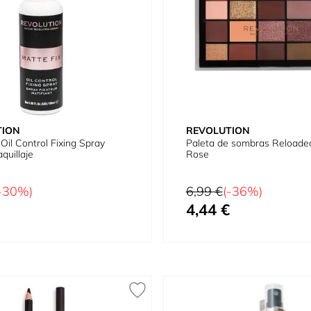
TION
REVOLUTION
Oil Control Fixing Spray
Paleta de sombras Reloade
quillaje
Rose
tual
Precio habitual
-30%)
6,99 €
(-36%)
4,44 €
cial
Precio especial