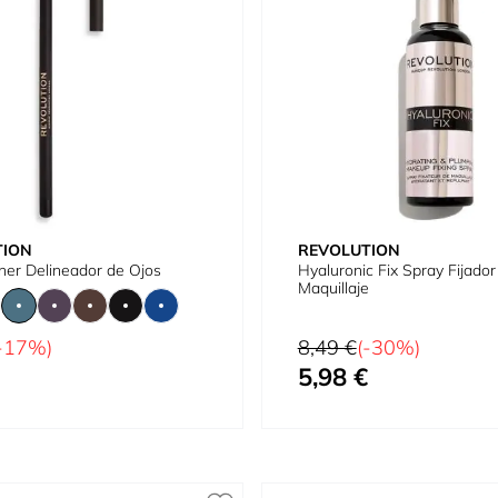
TION
REVOLUTION
iner Delineador de Ojos
Hyaluronic Fix Spray Fijador
Maquillaje
tual
Precio habitual
-17%)
8,49 €
(-30%)
5,98 €
omo
Precio especial