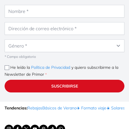
Nombre
Dirección de correo electrónico
Género
* Campo obligatorio
He leído la
Política de Privacidad
y quiero subscribirme a la
Newsletter de Primor
SUSCRIBIRSE
Tendencias:
Rebajas
Básicos de Verano
✈️ Formato viaje
☀️ Solares
Ma