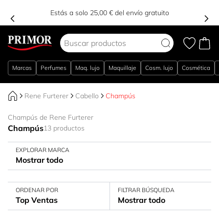
Estás a solo 25,00 € del envío gratuito
Ir al contenido
Marcas
Perfumes
Maq. lujo
Maquillaje
Cosm. lujo
Cosmética
Rene Furterer
Cabello
Champús
Champús de Rene Furterer
Champús
13 productos
EXPLORAR MARCA
Mostrar todo
ORDENAR POR
FILTRAR BÚSQUEDA
Top Ventas
Mostrar todo