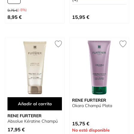
Precio habitual
(-8%)
9,75 €
Tan bajo como
8,95 €
15,95 €
RENE FURTERER
Añadir al carrito
Okara Champú Plata
RENE FURTERER
Absolue Kératine Champú
15,75 €
17,95 €
No está disponible