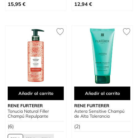
Tan bajo como
Precio especial
15,95 €
12,94 €
Añadir al carrito
Añadir al carrito
RENE FURTERER
RENE FURTERER
Tonucia Natural Filler
Astera Sensitive Champú
Champú Repulpante
de Alta Tolerancia
(6)
(2)