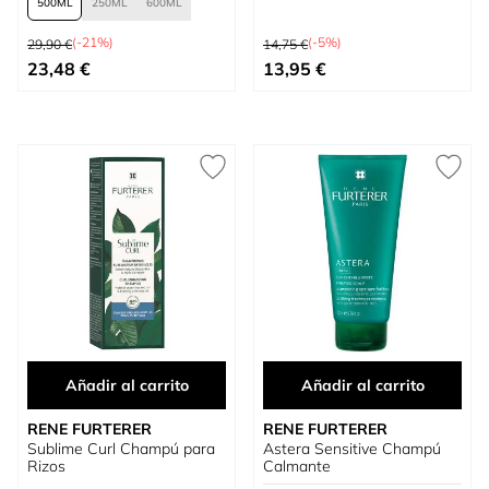
500
250
600
Precio habitual
Precio habitual
(-21%)
(-5%)
29,90 €
14,75 €
Tan bajo como
Precio especial
23,48 €
13,95 €
Añadir al carrito
Añadir al carrito
RENE FURTERER
RENE FURTERER
Sublime Curl Champú para
Astera Sensitive Champú
Rizos
Calmante