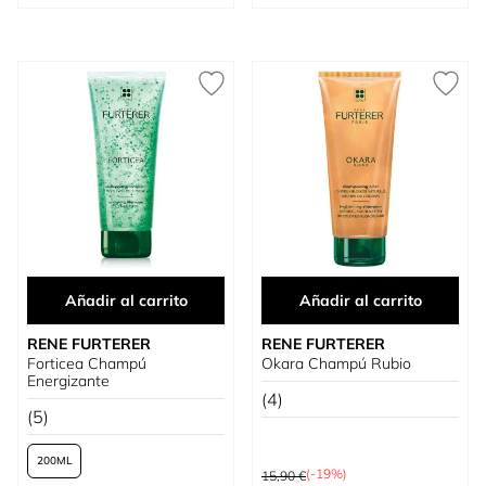
Añadir al carrito
Añadir al carrito
RENE FURTERER
RENE FURTERER
Forticea Champú
Okara Champú Rubio
Energizante
(4)
(5)
200
Precio habitual
(-19%)
15,90 €