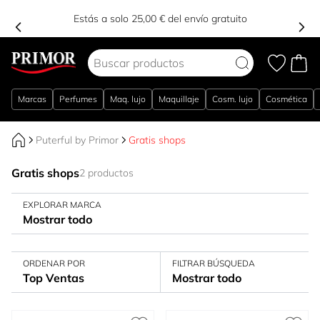
Estás a solo 25,00 € del envío gratuito
Ir al contenido
Marcas
Perfumes
Maq. lujo
Maquillaje
Cosm. lujo
Cosmética
Puterful by Primor
Gratis shops
Gratis shops
2 productos
EXPLORAR MARCA
Mostrar todo
ORDENAR POR
FILTRAR BÚSQUEDA
Top Ventas
Mostrar todo