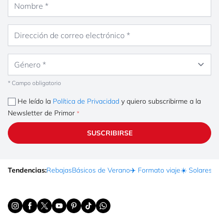
Dirección de correo electrónico
Género
* Campo obligatorio
He leído la
Política de Privacidad
y quiero subscribirme a la
Newsletter de Primor
SUSCRIBIRSE
Tendencias:
Rebajas
Básicos de Verano
✈️ Formato viaje
☀️ Solares
Ma