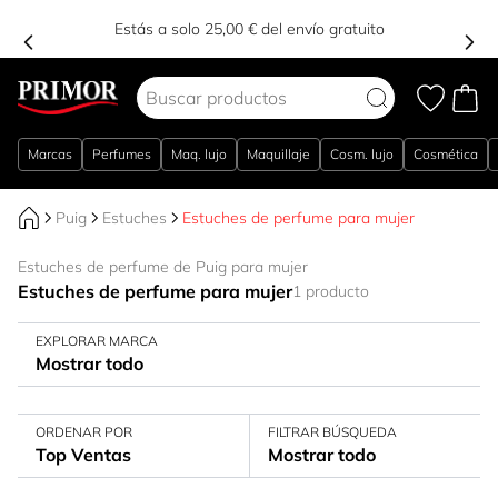
Estás a solo 25,00 € del envío gratuito
Ir al contenido
Marcas
Perfumes
Maq. lujo
Maquillaje
Cosm. lujo
Cosmética
Puig
Estuches
Estuches de perfume para mujer
Estuches de perfume de Puig para mujer
Estuches de perfume para mujer
1 producto
EXPLORAR MARCA
Mostrar todo
ORDENAR POR
FILTRAR BÚSQUEDA
Top Ventas
Mostrar todo