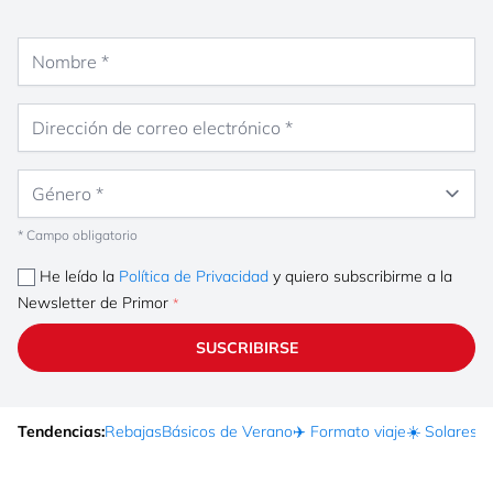
Nombre
Dirección de correo electrónico
Género
* Campo obligatorio
He leído la
Política de Privacidad
y quiero subscribirme a la
Newsletter de Primor
SUSCRIBIRSE
Tendencias:
Rebajas
Básicos de Verano
✈️ Formato viaje
☀️ Solares
Ma