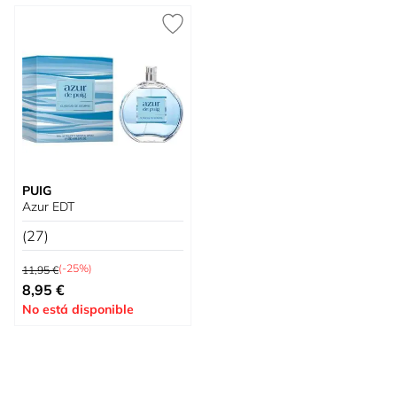
PUIG
Azur EDT
(27)
Precio habitual
(-25%)
11,95 €
Precio especial
8,95 €
No está disponible