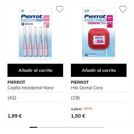
Press to skip carousel
Añadir al carrito
Añadir al carrito
PIERROT
PIERROT
Cepillo Interdental Nano
Hilo Dental Cera
(42)
(19)
Precio habitual
(-25%)
1,99 €
Precio especial
1,99 €
1,50 €