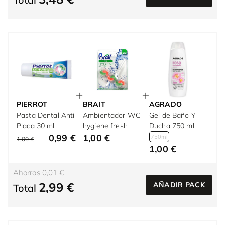
PIERROT
BRAIT
AGRADO
Pasta Dental Anti
Ambientador WC
Gel de Baño Y
Placa 30 ml
hygiene fresh
Ducha 750 ml
0,99 €
1,00 €
750ml
1,00 €
1,00 €
Ahorras 0,01 €
2,99 €
AÑADIR PACK
Total