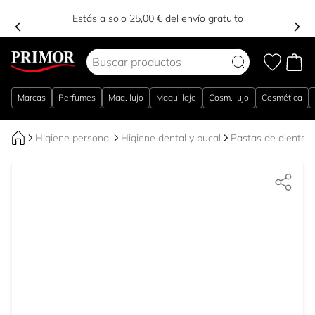
Estás a solo 25,00 € del envío gratuito
Ir al contenido
Marcas
Perfumes
Maq. lujo
Maquillaje
Cosm. lujo
Cosmética
Higiene personal
Higiene dental y bucal
Pastas de dientes 