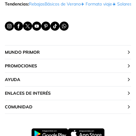
Tendencias:
Rebajas
Básicos de Verano
✈️ Formato viaje
☀️ Solares
Ma
MUNDO PRIMOR
PROMOCIONES
AYUDA
ENLACES DE INTERÉS
COMUNIDAD