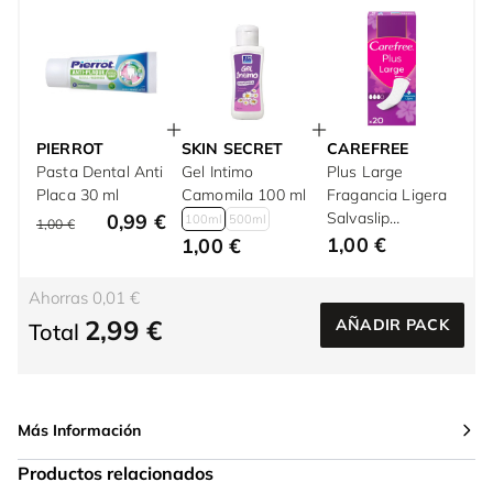
PIERROT
SKIN SECRET
CAREFREE
Pasta Dental Anti
Gel Intimo
Plus Large
Placa 30 ml
Camomila 100 ml
Fragancia Ligera
Salvaslip
0,99 €
100ml
500ml
1,00 €
Superabsorbente
1,00 €
1,00 €
Ahorras 0,01 €
2,99 €
AÑADIR PACK
Total
Más Información
Productos relacionados