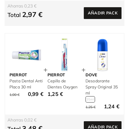
Ahorras 0,23 €
2,97 €
AÑADIR PACK
Total
PIERROT
PIERROT
DOVE
Pasta Dental Anti
Cepillo de
Desodorante
Placa 30 ml
Dientes Oxygen
Spray Original 35
ml
0,99 €
1,25 €
1,00 €
35ml
1,24 €
1,25 €
Ahorras 0,02 €
3,48 €
AÑADIR PACK
Total