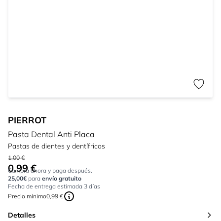
PIERROT
Pasta Dental Anti Placa
Pastas de dientes y dentífricos
1,00 €
0,99 €
Tan bajo como:
Compra ahora y paga después.
25,00€
para
envío gratuito
Fecha de entrega estimada 3 días
Precio mínimo
0,99 €
Detalles