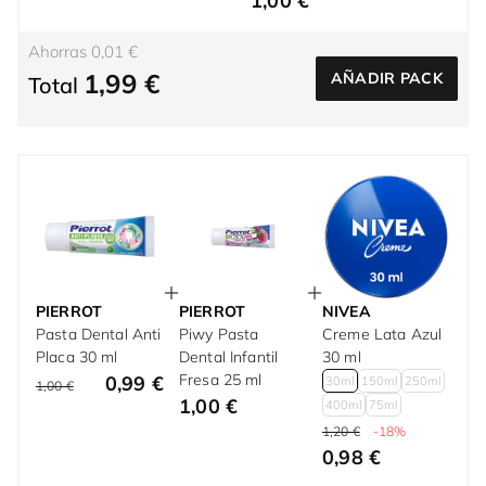
1,00 €
Ahorras 0,01 €
1,99 €
AÑADIR PACK
Total
PIERROT
PIERROT
NIVEA
Pasta Dental Anti
Piwy Pasta
Creme Lata Azul
Placa 30 ml
Dental Infantil
30 ml
Fresa 25 ml
0,99 €
30ml
150ml
250ml
1,00 €
1,00 €
400ml
75ml
1,20 €
-18%
0,98 €