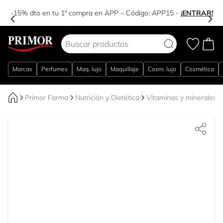
-15% dto en tu 1ª compra en APP – Código:
APP15
-
¡ENTRAR!
Ir al contenido
Marcas
Perfumes
Maq. lujo
Maquillaje
Cosm. lujo
Cosmética
Primor Farma
Nutrición y Dietética
Vitaminas y minerales