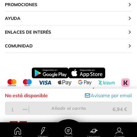
PROMOCIONES
AYUDA
ENLACES DE INTERÉS
COMUNIDAD
CAMBIAR TU UBICACIÓN
No está disponible
Avísame por email
Península y Baleares
Añadir al carrito
6,94 €
Home
Ofertas
Menú
Universos
Cuenta