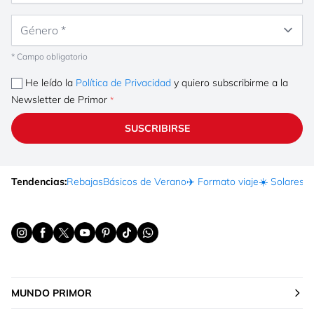
Género
* Campo obligatorio
He leído la
Política de Privacidad
y quiero subscribirme a la
Newsletter de Primor
SUSCRIBIRSE
Tendencias:
Rebajas
Básicos de Verano
✈️ Formato viaje
☀️ Solares
Ma
MUNDO PRIMOR