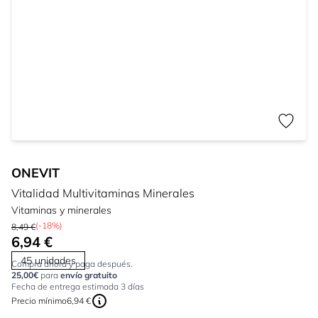
ONEVIT
Vitalidad Multivitaminas Minerales
Vitaminas y minerales
(-18%)
8,49 €
6,94 €
45 unidades
Compra ahora y paga después.
25,00€
para
envío gratuito
Fecha de entrega estimada 3 días
Precio mínimo
6,94 €