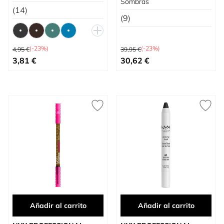
Sombras
(14)
(9)
Precio habitual
Precio habitual
(-23%)
(-23%)
4,95 €
39,95 €
Tan bajo como
Precio especial
3,81 €
30,62 €
Añadir al carrito
Añadir al carrito