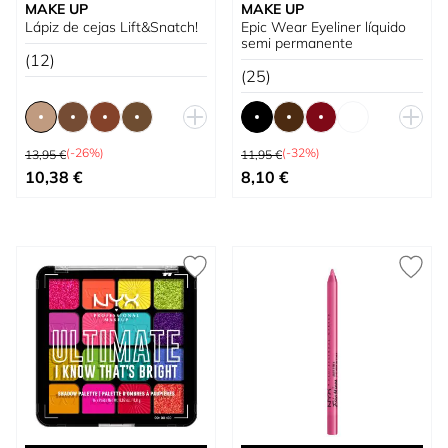
MAKE UP
MAKE UP
Lápiz de cejas Lift&Snatch!
Epic Wear Eyeliner líquido
semi permanente
(12)
(25)
Precio habitual
Precio habitual
(-26%)
(-32%)
13,95 €
11,95 €
Tan bajo como
Tan bajo como
10,38 €
8,10 €