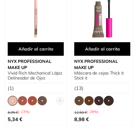
Añadir al carrito
Añadir al carrito
NYX PROFESSIONAL
NYX PROFESSIONAL
MAKE UP
MAKE UP
Vivid Rich Mechanical Lápiz
Máscara de cejas Thick it
Delineador de Ojos
Stick it
(1)
(13)
Precio habitual
Precio habitual
(-23%)
(-28%)
6,95 €
12,50 €
Tan bajo como
Tan bajo como
5,34 €
8,98 €