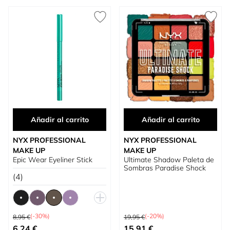
Añadir al carrito
Añadir al carrito
NYX PROFESSIONAL
NYX PROFESSIONAL
MAKE UP
MAKE UP
Epic Wear Eyeliner Stick
Ultimate Shadow Paleta de
Sombras Paradise Shock
(4)
Precio habitual
Precio habitual
(-30%)
(-20%)
8,95 €
19,95 €
Tan bajo como
Precio especial
6,24 €
15,91 €