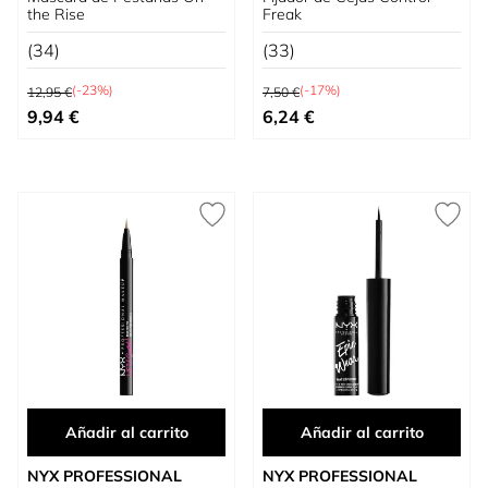
the Rise
Freak
(34)
(33)
Precio habitual
Precio habitual
(-23%)
(-17%)
12,95 €
7,50 €
Precio especial
Precio especial
9,94 €
6,24 €
Añadir al carrito
Añadir al carrito
NYX PROFESSIONAL
NYX PROFESSIONAL