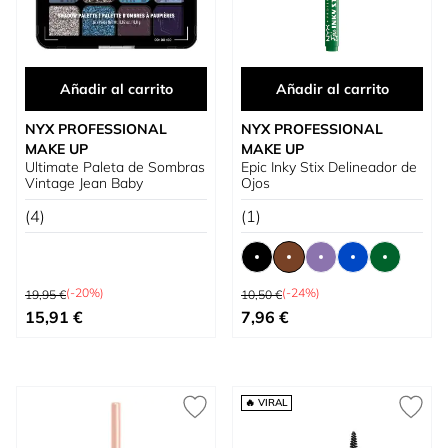
Añadir al carrito
Añadir al carrito
NYX PROFESSIONAL
NYX PROFESSIONAL
MAKE UP
MAKE UP
Ultimate Paleta de Sombras
Epic Inky Stix Delineador de
Vintage Jean Baby
Ojos
(4)
(1)
Precio habitual
Precio habitual
(-20%)
(-24%)
19,95 €
10,50 €
Precio especial
Tan bajo como
15,91 €
7,96 €
🔥 VIRAL