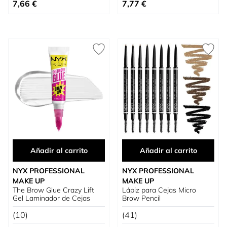
Tan bajo como
Tan bajo como
7,66 €
7,77 €
Añadir al carrito
Añadir al carrito
NYX PROFESSIONAL
NYX PROFESSIONAL
MAKE UP
MAKE UP
The Brow Glue Crazy Lift
Lápiz para Cejas Micro
Gel Laminador de Cejas
Brow Pencil
(10)
(41)