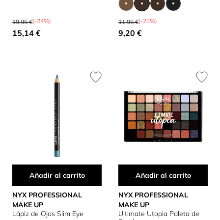
Precio habitual
Precio habitual
(-24%)
(-23%)
19,95 €
11,95 €
Precio especial
Tan bajo como
15,14 €
9,20 €
Añadir al carrito
Añadir al carrito
NYX PROFESSIONAL
NYX PROFESSIONAL
MAKE UP
MAKE UP
Lápiz de Ojos Slim Eye
Ultimate Utopia Paleta de