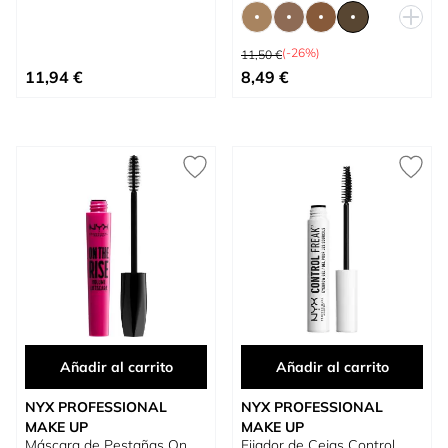
Precio habitual
(-26%)
11,50 €
Tan bajo como
11,94 €
8,49 €
Añadir al carrito
Añadir al carrito
NYX PROFESSIONAL
NYX PROFESSIONAL
MAKE UP
MAKE UP
Máscara de Pestañas On
Fijador de Cejas Control