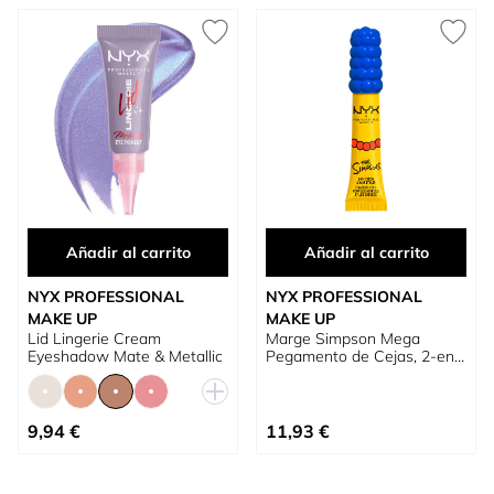
Añadir al carrito
Añadir al carrito
NYX PROFESSIONAL
NYX PROFESSIONAL
MAKE UP
MAKE UP
Lid Lingerie Cream
Marge Simpson Mega
Eyeshadow Mate & Metallic
Pegamento de Cejas, 2-en-
1 Fijador Cejas y Cabello
Tan bajo como
9,94 €
11,93 €