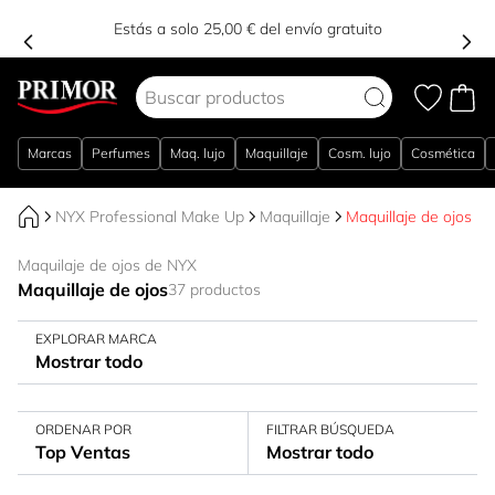
Estás a solo 25,00 € del envío gratuito
Ir al contenido
Marcas
Perfumes
Maq. lujo
Maquillaje
Cosm. lujo
Cosmética
NYX Professional Make Up
Maquillaje
Maquillaje de ojos
Maquilaje de ojos de NYX
Maquillaje de ojos
37 productos
EXPLORAR MARCA
Mostrar todo
ORDENAR POR
FILTRAR BÚSQUEDA
Top Ventas
Mostrar todo