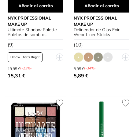
Añadir al carrito
Añadir al carrito
NYX PROFESSIONAL
NYX PROFESSIONAL
MAKE UP
MAKE UP
Ultimate Shadow Palette
Delineador de Ojos Epic
Paletas de sombras
Wear Liner Stricks
(9)
(10)
I know That's Bright
Precio habitual
Precio habitual
Warm Neutrals
(-23%)
(-34%)
19,95 €
8,95 €
Tan bajo como
Tan bajo como
15,31 €
5,89 €