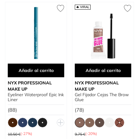
🔥 VIRAL
Añadir al carrito
Añadir al carrito
NYX PROFESSIONAL
NYX PROFESSIONAL
MAKE UP
MAKE UP
Eyeliner Waterproof Epic Ink
Gel Fijador Cejas The Brow
Liner
Glue
(88)
(78)
Precio habitual
Precio habitual
(-27%)
(-20%)
10,50 €
9,75 €