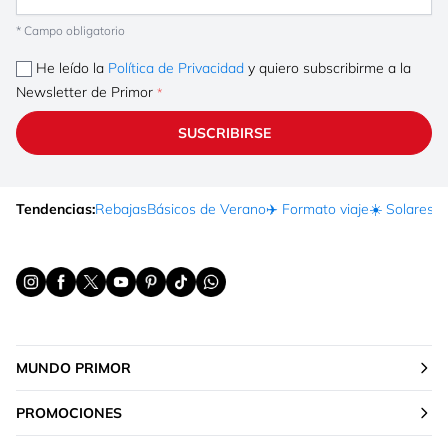
* Campo obligatorio
He leído la
Política de Privacidad
y quiero subscribirme a la
Newsletter de Primor
SUSCRIBIRSE
Tendencias:
Rebajas
Básicos de Verano
✈️ Formato viaje
☀️ Solares
Ma
MUNDO PRIMOR
PROMOCIONES