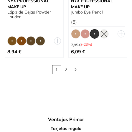
NYX PROFESSIONAL
NYX PROFESSIONAL
MAKE UP
MAKE UP
Lápiz de Cejas Powder
Jumbo Eye Pencil
Louder
(5)
Precio habitual
(-23%)
7,95 €
Tan bajo como
Tan bajo como
8,94 €
6,09 €
1
2
Actualmente estás leyendo página
Página
Ventajas Primor
Tarjetas regalo