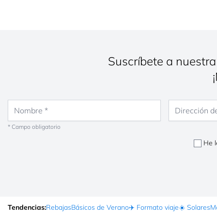
Suscríbete a nuestra
Nombre
Dirección de co
* Campo obligatorio
He l
Tendencias:
Rebajas
Básicos de Verano
✈️ Formato viaje
☀️ Solares
Ma