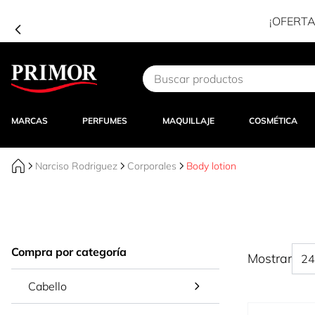
Ir al contenido
MARCAS
PERFUMES
MAQUILLAJE
COSMÉTICA
Narciso Rodriguez
Corporales
Body lotion
Compra por categoría
Mostrar
Cabello