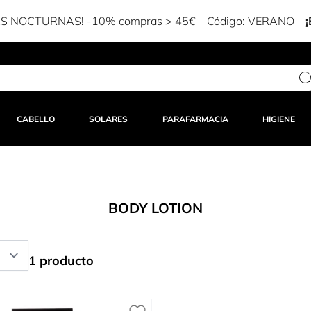
-15% dto en tu 1ª compra en APP – Código:
APP15
-
CABELLO
SOLARES
PARAFARMACIA
HIGIENE
BODY LOTION
1 producto