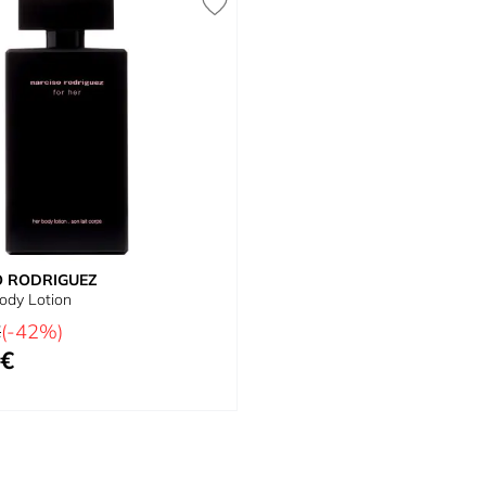
 RODRIGUEZ
ody Lotion
tual
€
(-42%)
 €
cial