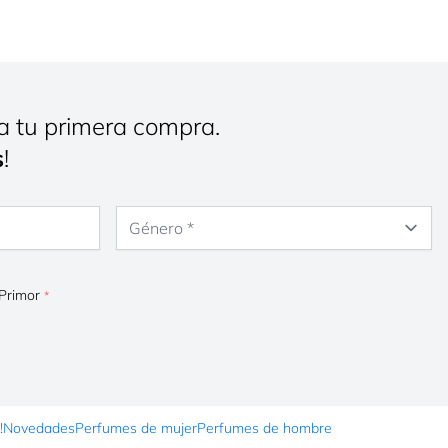
a tu primera compra.
s
!
Género
 Primor
!
Novedades
Perfumes de mujer
Perfumes de hombre