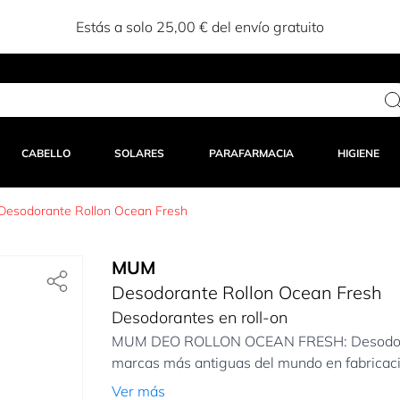
Estás a solo 25,00 € del envío gratuito
CABELLO
SOLARES
PARAFARMACIA
HIGIENE
Desodorante Rollon Ocean Fresh
MUM
Desodorante Rollon Ocean Fresh
Desodorantes en roll-on
MUM DEO ROLLON OCEAN FRESH: Desodorante
marcas más antiguas del mundo en fabricació
Ver más