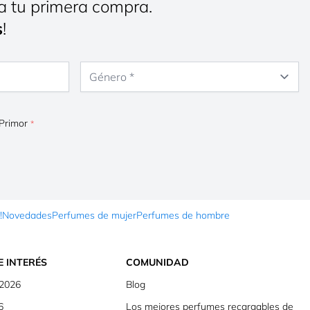
a tu primera compra.
s
!
Género
 Primor
!
Novedades
Perfumes de mujer
Perfumes de hombre
E INTERÉS
COMUNIDAD
 2026
Blog
6
Los mejores perfumes recargables de