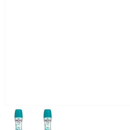
View larger image
View larger image