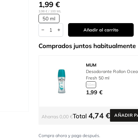
1,99 €
3,98 €
/ 100 ML
50 ml
Cantidad
Añadir al carrito
Comprados juntos habitualmente
MUM
Desodorante Rollon Ocea
Fresh 50 ml
50ml
1,99 €
4,74 €
Total
AÑADIR P
Ahorras 0,00 €
Compra ahora y paga después.