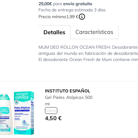
25,00€
para
envío gratuito
Fecha de entrega estimada 3 días
Precio mínimo
1,99 €
Características
Detalles
MUM DEO ROLLON OCEAN FRESH: Desodorante en f
antiguas del mundo en fabricación de desodorante
El desodorante Ocean Fresh de Mum contiene miner
INSTITUTO ESPAÑOL
Gel Pieles Atópicas 500
ml
500ml
4,50 €