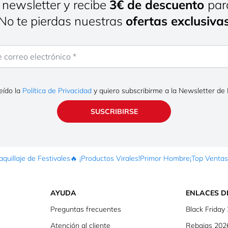
 newsletter y recibe
3€ de descuento
par
¡No te pierdas nuestras
ofertas exclusiva
rreo electrónico
eído la
Política de Privacidad
y quiero subscribirme a la Newsletter de
SUSCRIBIRSE
quillaje de Festivales
🔥 ¡Productos Virales!
Primor Hombre
¡Top Ventas
AYUDA
ENLACES D
Preguntas frecuentes
Black Friday
Atención al cliente
Rebajas 202