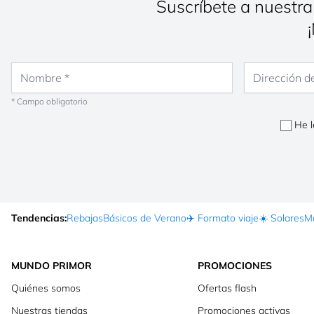
Suscríbete a nuestra
Nombre
Dirección de co
* Campo obligatorio
He l
Tendencias:
Rebajas
Básicos de Verano
✈️ Formato viaje
☀️ Solares
Ma
MUNDO PRIMOR
PROMOCIONES
Quiénes somos
Ofertas flash
Nuestras tiendas
Promociones activas