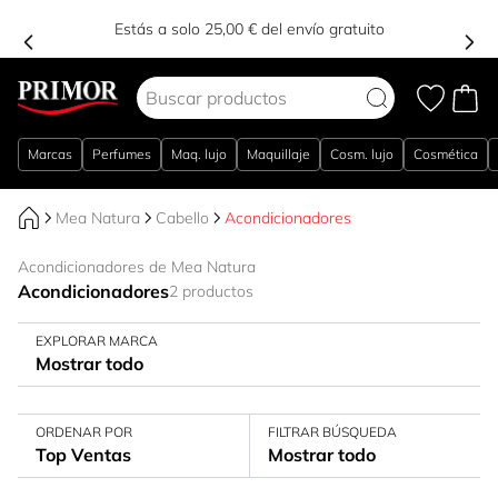
Estás a solo 25,00 € del envío gratuito
Ir al contenido
Marcas
Perfumes
Maq. lujo
Maquillaje
Cosm. lujo
Cosmética
Mea Natura
Cabello
Acondicionadores
Acondicionadores de Mea Natura
Acondicionadores
2 productos
EXPLORAR MARCA
Mostrar todo
ORDENAR POR
FILTRAR BÚSQUEDA
Top Ventas
Mostrar todo