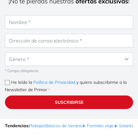
¡No te pierdas nuestras
ofertas exclusivas
!
Nombre
Dirección de correo electrónico
Género
* Campo obligatorio
He leído la
Política de Privacidad
y quiero subscribirme a la
Newsletter de Primor
SUSCRIBIRSE
Tendencias:
Rebajas
Básicos de Verano
✈️ Formato viaje
☀️ Solares
Ma