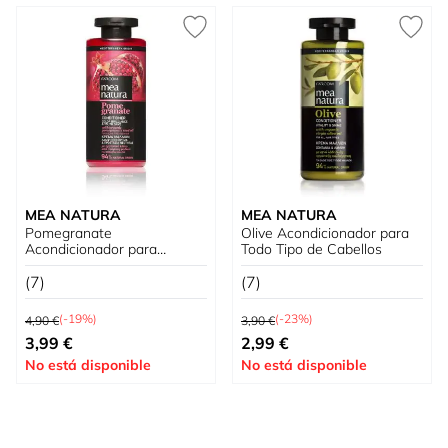
MEA NATURA
MEA NATURA
Pomegranate
Olive Acondicionador para
Acondicionador para
Todo Tipo de Cabellos
Cabello Teñido
(7)
(7)
Precio habitual
Precio habitual
(-19%)
(-23%)
4,90 €
3,90 €
Precio especial
Precio especial
3,99 €
2,99 €
No está disponible
No está disponible