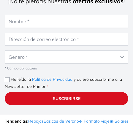
¡No te pierdas nuestras
ofertas exclusivas
!
Nombre
Dirección de correo electrónico
Género
* Campo obligatorio
He leído la
Política de Privacidad
y quiero subscribirme a la
Newsletter de Primor
SUSCRIBIRSE
Tendencias:
Rebajas
Básicos de Verano
✈️ Formato viaje
☀️ Solares
Ma