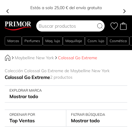
Estás a solo 25,00 € del envío gratuito
Ir al contenido
Marcas
Perfumes
Maq. lujo
Maquillaje
Cosm. lujo
Cosmética
Maybelline New York
Colossal Go Extreme
Colección Colossal Go Extreme de Maybelline New York
Colossal Go Extreme
2 productos
EXPLORAR MARCA
Mostrar todo
ORDENAR POR
FILTRAR BÚSQUEDA
Top Ventas
Mostrar todo