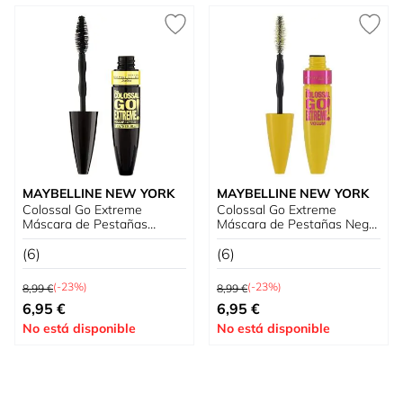
MAYBELLINE NEW YORK
MAYBELLINE NEW YORK
Colossal Go Extreme
Colossal Go Extreme
Máscara de Pestañas
Máscara de Pestañas Negro
Volumen Express
Intenso
(6)
(6)
Precio habitual
Precio habitual
(-23%)
(-23%)
8,99 €
8,99 €
Precio especial
Precio especial
6,95 €
6,95 €
No está disponible
No está disponible