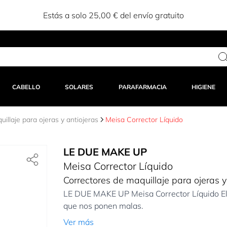
Estás a solo 25,00 € del envío gratuito
CABELLO
SOLARES
PARAFARMACIA
HIGIENE
illaje para ojeras y antiojeras
Meisa Corrector Líquido
LE DUE MAKE UP
Meisa Corrector Líquido
Correctores de maquillaje para ojeras y
LE DUE MAKE UP Meisa Corrector Líquido El c
que nos ponen malas.
Ver más