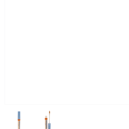
View larger image
View larger image