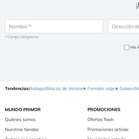
Nombre
Dirección de co
* Campo obligatorio
He l
Tendencias:
Rebajas
Básicos de Verano
✈️ Formato viaje
☀️ Solares
Ma
MUNDO PRIMOR
PROMOCIONES
Quiénes somos
Ofertas flash
Nuestras tiendas
Promociones activas