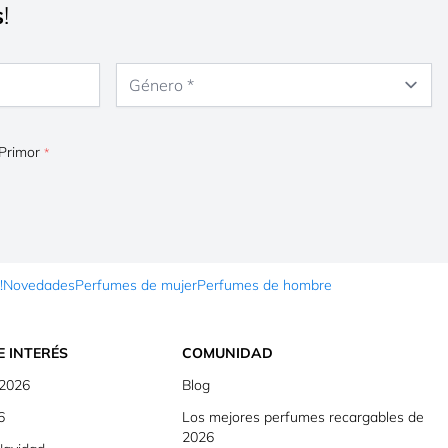
s
!
Género
 Primor
!
Novedades
Perfumes de mujer
Perfumes de hombre
E INTERÉS
COMUNIDAD
 2026
Blog
6
Los mejores perfumes recargables de
2026