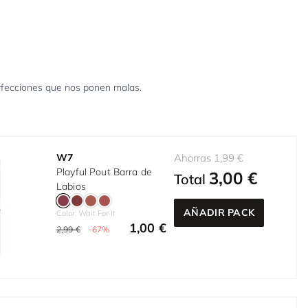
erfecciones que nos ponen malas.
W7
Ahorras 1,99 €
Playful Pout Barra de
3,00 €
Total
Labios
AÑADIR PACK
Color: Wait For It
1,00 €
2,99 €
-67%