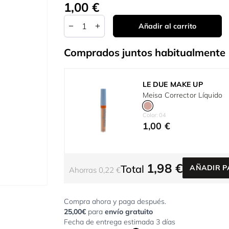
1,00 €
Tan bajo como:
Cantidad
Añadir al carrito
Comprados juntos habitualmente
LE DUE MAKE UP
Meisa Corrector Líquido
Color: 04
1,00 €
1,98 €
Total
AÑADIR P
Ahorras 0,22 €
Compra ahora y paga después.
25,00€
para
envío gratuito
Fecha de entrega estimada 3 días