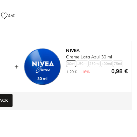
450
NIVEA
Creme Lata Azul 30 ml
30ml
150ml
250ml
400ml
75ml
0,98 €
1,20 €
-18%
ACK