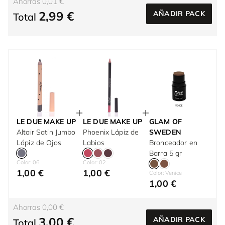
Ahorras 0,01 €
2,99 €
AÑADIR PACK
Total
LE DUE MAKE UP
LE DUE MAKE UP
GLAM OF
Altair Satin Jumbo
Phoenix Lápiz de
SWEDEN
Lápiz de Ojos
Labios
Bronceador en
Barra 5 gr
Color: 06
Color: 02
1,00 €
1,00 €
Color: Venice
1,00 €
Ahorras 0,00 €
3,00 €
AÑADIR PACK
Total