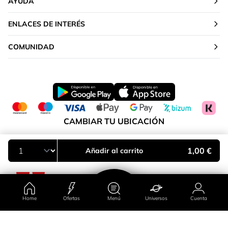
AYUDA
ENLACES DE INTERÉS
COMUNIDAD
CAMBIAR TU UBICACIÓN
Península y Baleares
1,00 €
Añadir al carrito
Home
Ofertas
Menú
Universos
Cuenta
País/región