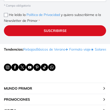
* Campo obligatorio
He leído la
Política de Privacidad
y quiero subscribirme a la
Newsletter de Primor
SUSCRIBIRSE
Tendencias:
Rebajas
Básicos de Verano
✈️ Formato viaje
☀️ Solares
Ma
MUNDO PRIMOR
PROMOCIONES