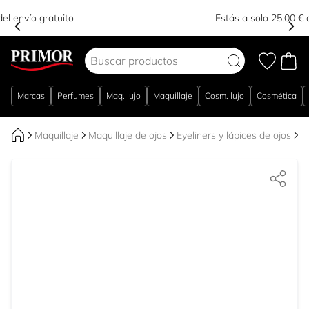
Estás a solo 25,00 € del envío gratuito
Ir al contenido
Marcas
Perfumes
Maq. lujo
Maquillaje
Cosm. lujo
Cosmética
Maquillaje
Maquillaje de ojos
Eyeliners y lápices de ojos
A