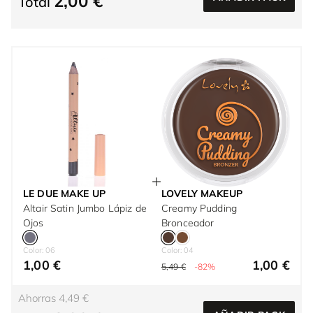
2,00 €
Total
LE DUE MAKE UP
LOVELY MAKEUP
Altair Satin Jumbo Lápiz de
Creamy Pudding
Ojos
Bronceador
Color: 06
Color: 04
1,00 €
1,00 €
5,49 €
-82%
Ahorras 4,49 €