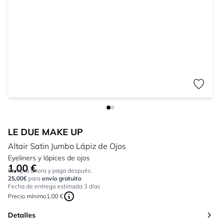
LE DUE MAKE UP
Altair Satin Jumbo Lápiz de Ojos
Eyeliners y lápices de ojos
1,00 €
Tan bajo como:
Compra ahora y paga después.
25,00€
para
envío gratuito
Fecha de entrega estimada 3 días
Precio mínimo
1,00 €
Detalles