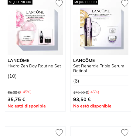
MEJOR PRECIO
MEJOR PRECIO
LANCÔME
LANCÔME
Hydra Zen Day Routine Set
Set Renergie Triple Serum
Retinol
(10)
(6)
Precio habitual
Precio habitual
(-45%)
(-45%)
65,00 €
170,00 €
Precio especial
Precio especial
35,75 €
93,50 €
No está disponible
No está disponible