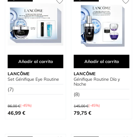
Añadir al carrito
Añadir al carrito
LANCÔME
LANCÔME
Set Génifique Eye Routine
Génifique Routine Día y
Noche
(7)
(8)
Precio habitual
Precio habitual
(-45%)
(-45%)
86,00 €
145,00 €
Precio especial
Precio especial
46,99 €
79,75 €