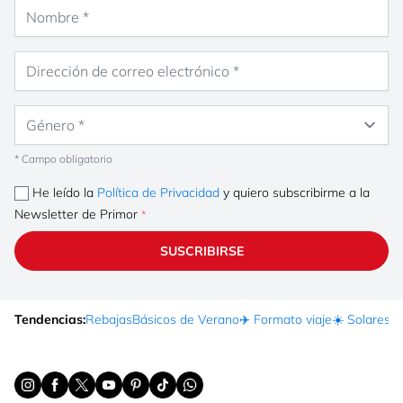
Nombre
Dirección de correo electrónico
Género
* Campo obligatorio
He leído la
Política de Privacidad
y quiero subscribirme a la
Newsletter de Primor
SUSCRIBIRSE
Tendencias:
Rebajas
Básicos de Verano
✈️ Formato viaje
☀️ Solares
Ma