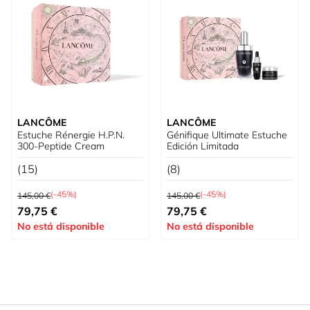
LANCÔME
LANCÔME
Estuche Rénergie H.P.N.
Génifique Ultimate Estuche
300-Peptide Cream
Edición Limitada
(15)
(8)
Precio habitual
Precio habitual
(-45%)
(-45%)
145,00 €
145,00 €
Tan bajo como
Tan bajo como
79,75 €
79,75 €
No está disponible
No está disponible