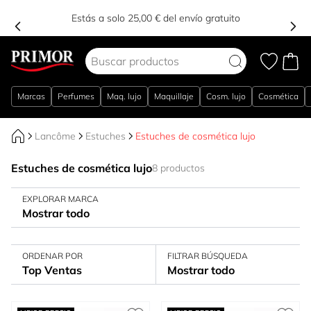
Estás a solo 25,00 € del envío gratuito
Ir al contenido
Marcas
Perfumes
Maq. lujo
Maquillaje
Cosm. lujo
Cosmética
Lancôme
Estuches
Estuches de cosmética lujo
Estuches de cosmética lujo
8 productos
EXPLORAR MARCA
Mostrar todo
ORDENAR POR
FILTRAR BÚSQUEDA
Top Ventas
Mostrar todo