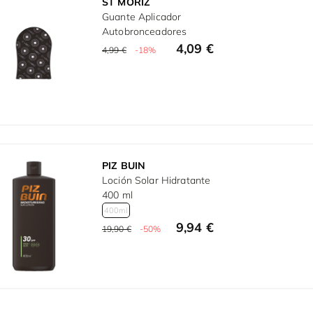
ST MORIZ
Guante Aplicador
Autobronceadores
4,09 €
4,99 €
-18%
PIZ BUIN
Loción Solar Hidratante
400 ml
400ml
9,94 €
19,90 €
-50%