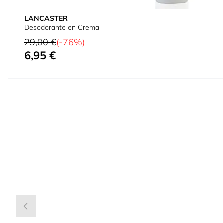
LANCASTER
Desodorante en Crema
Precio habitual
29,00 €
(-76%)
6,95 €
Precio especial