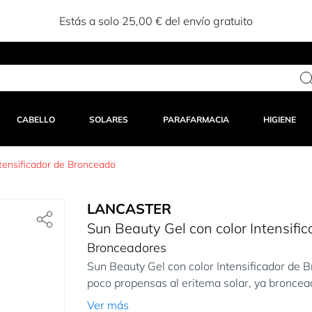
Estás a solo 25,00 € del envío gratuito
CABELLO
SOLARES
PARAFARMACIA
HIGIENE
ntensificador de Bronceado
LANCASTER
Sun Beauty Gel con color Intensifi
Bronceadores
Sun Beauty Gel con color Intensificador de B
poco propensas al eritema solar, ya broncea
Ver más