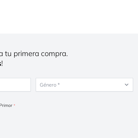
a tu primera compra.
s
!
Género
 Primor