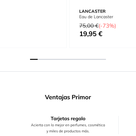
LANCASTER
Eau de Lancaster
Precio habitual
75,00 €
(-73%)
19,95 €
Precio especial
Ventajas Primor
Tarjetas regalo
Acierta con lo mejor en perfumes, cosmética
y miles de productos más.