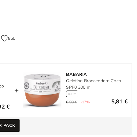
855
BABARIA
Gelatina Bronceadora Coco
ado
SPF0 300 ml
300ml
5,81 €
6,99 €
-17%
92 €
R PACK