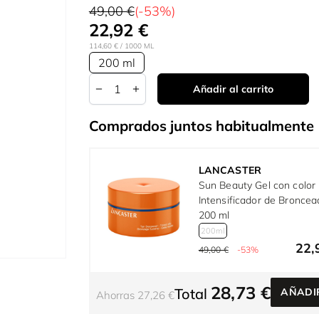
49,00 €
(-53%)
22,92 €
114,60 €
/ 1000 ML
200 ml
Cantidad
Añadir al carrito
Comprados juntos habitualmente
LANCASTER
Sun Beauty Gel con color
Intensificador de Bronce
200 ml
200ml
22,
49,00 €
-53%
r image
28,73 €
Total
AÑADI
Ahorras 27,26 €