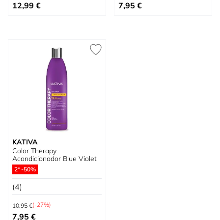
Tan bajo como
Tan bajo como
12,99 €
7,95 €
KATIVA
Color Therapy
Acondicionador Blue Violet
2ª -50%
(4)
Precio habitual
(-27%)
10,95 €
Precio especial
7,95 €