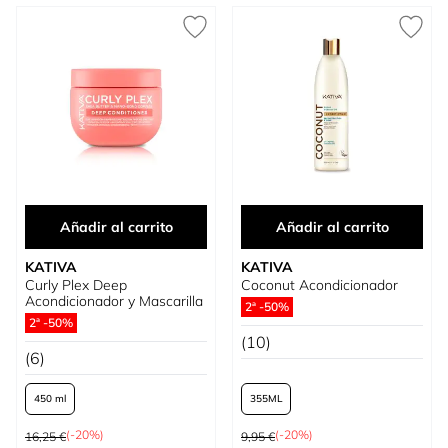
Añadir al carrito
Añadir al carrito
KATIVA
KATIVA
Curly Plex Deep
Coconut Acondicionador
Acondicionador y Mascarilla
2ª -50%
2ª -50%
(10)
(6)
450 ml
355
Precio habitual
Precio habitual
(-20%)
(-20%)
16,25 €
9,95 €