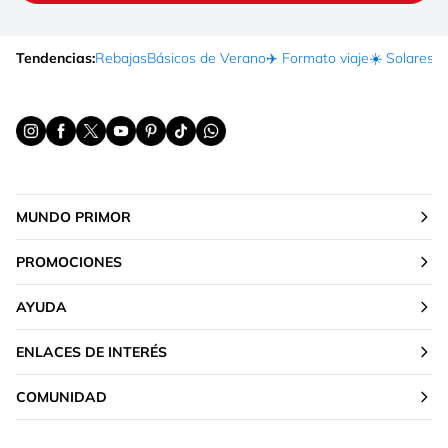
Tendencias:
Rebajas
Básicos de Verano
✈️ Formato viaje
☀️ Solares
Ma
MUNDO PRIMOR
PROMOCIONES
AYUDA
ENLACES DE INTERÉS
COMUNIDAD