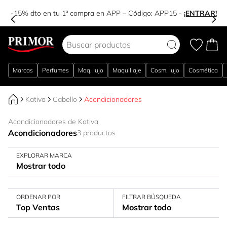
-15% dto en tu 1ª compra en APP – Código:
APP15
-
¡ENTRAR!
Ir al contenido
Marcas
Perfumes
Maq. lujo
Maquillaje
Cosm. lujo
Cosmética
Kativa
Cabello
Acondicionadores
Acondicionadores de Kativa
Acondicionadores
3 productos
EXPLORAR MARCA
Mostrar todo
ORDENAR POR
FILTRAR BÚSQUEDA
Top Ventas
Mostrar todo