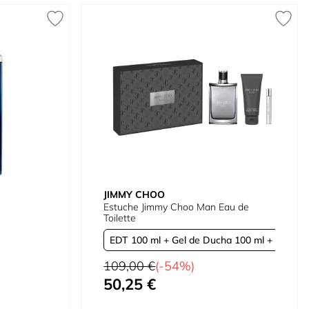
JIMMY CHOO
Estuche Jimmy Choo Man Eau de
Toilette
EDT 100 ml + Gel de Ducha 100 ml + Mini 7,5
EDT 100 ml + Gel 100 ml + Mini
Precio habitual
109,00 €
(-54%)
50,25 €
Tan bajo como