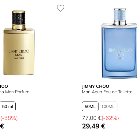
HOO
JIMMY CHOO
oo Man Parfum
Man Aqua Eau de Toilette
50 ml
50
100
tual
Precio habitual
€
(-58%)
77,00 €
(-62%)
 €
29,49 €
omo
Tan bajo como