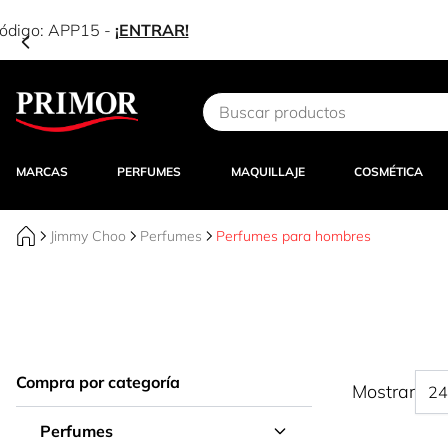
Ir al contenido
MARCAS
PERFUMES
MAQUILLAJE
COSMÉTICA
Jimmy Choo
Perfumes
Perfumes para hombres
Compra por categoría
Mostrar
Perfumes