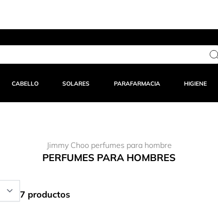
Estás a solo 25,00 € del envío gratuito
CABELLO
SOLARES
PARAFARMACIA
HIGIENE
Jimmy Choo perfumes para hombre
PERFUMES PARA HOMBRES
7 productos