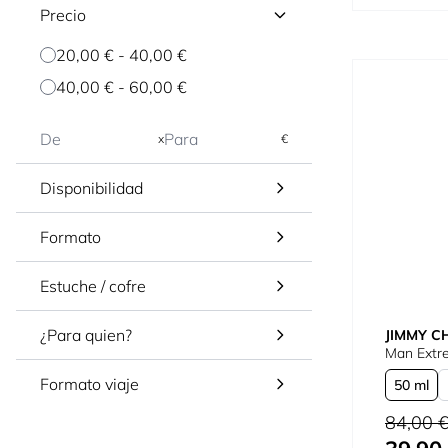
Precio
20,00 €
-
40,00 €
40,00 €
-
60,00 €
x
€
Disponibilidad
Formato
Estuche / cofre
¿Para quien?
JIMMY C
Man Extr
Formato viaje
50 ml
Precio habi
84,00 
Tan bajo c