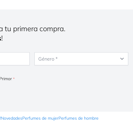
a tu primera compra.
s
!
Género
 Primor
!
Novedades
Perfumes de mujer
Perfumes de hombre