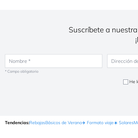
Suscríbete a nuestra
Nombre
Dirección de co
* Campo obligatorio
He l
Tendencias:
Rebajas
Básicos de Verano
✈️ Formato viaje
☀️ Solares
Ma