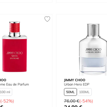
HOO
JIMMY CHOO
eme Eau de Parfum
Urban Hero EDP
100 ml
50
100
tual
Precio habitual
€
(-52%)
76,00 €
(-54%)
omo
Tan bajo como