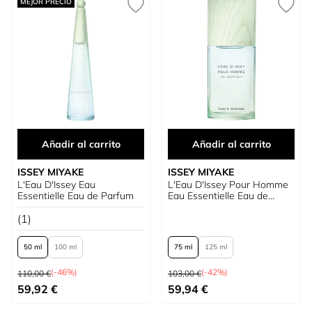
MEJOR PRECIO
Añadir al carrito
Añadir al carrito
ISSEY MIYAKE
ISSEY MIYAKE
L'Eau D'Issey Eau
L'Eau D'Issey Pour Homme
Essentielle Eau de Parfum
Eau Essentielle Eau de
Parfum
(1)
50 ml
100 ml
75 ml
125 ml
Precio habitual
Precio habitual
(-46%)
(-42%)
110,00 €
103,00 €
Tan bajo como
Tan bajo como
59,92 €
59,94 €