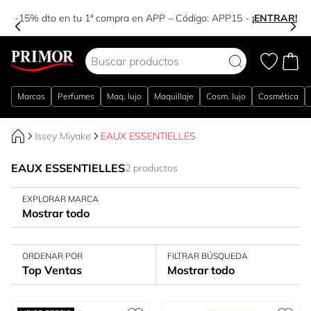
-15% dto en tu 1ª compra en APP – Código:
APP15
-
¡ENTRAR!
Ir al contenido
Marcas
Perfumes
Maq. lujo
Maquillaje
Cosm. lujo
Cosmética
Issey Miyake
EAUX ESSENTIELLES
EAUX ESSENTIELLES
2 productos
EXPLORAR MARCA
Mostrar todo
ORDENAR POR
FILTRAR BÚSQUEDA
Top Ventas
Mostrar todo