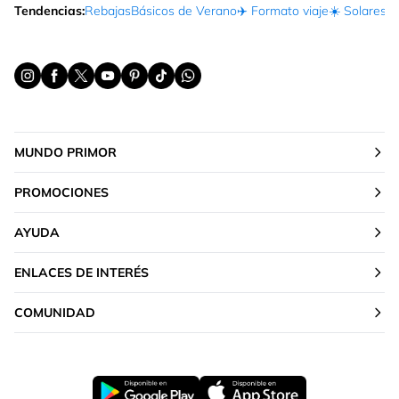
Tendencias:
Rebajas
Básicos de Verano
✈️ Formato viaje
☀️ Solares
Ma
MUNDO PRIMOR
PROMOCIONES
AYUDA
ENLACES DE INTERÉS
COMUNIDAD