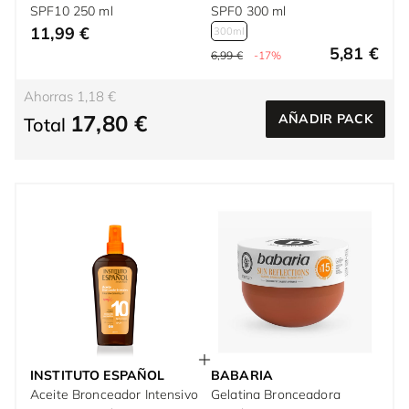
SPF10 250 ml
SPF0 300 ml
11,99 €
300ml
5,81 €
6,99 €
-17%
Ahorras 1,18 €
17,80 €
AÑADIR PACK
Total
INSTITUTO ESPAÑOL
BABARIA
Aceite Bronceador Intensivo
Gelatina Bronceadora