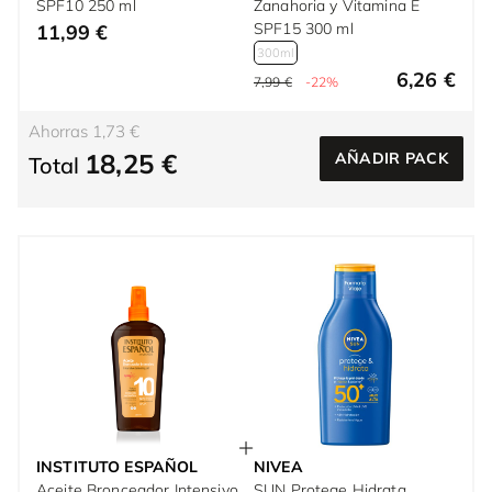
SPF10 250 ml
Zanahoria y Vitamina E
SPF15 300 ml
11,99 €
300ml
6,26 €
7,99 €
-22%
Ahorras 1,73 €
18,25 €
AÑADIR PACK
Total
INSTITUTO ESPAÑOL
NIVEA
Aceite Bronceador Intensivo
SUN Protege Hidrata