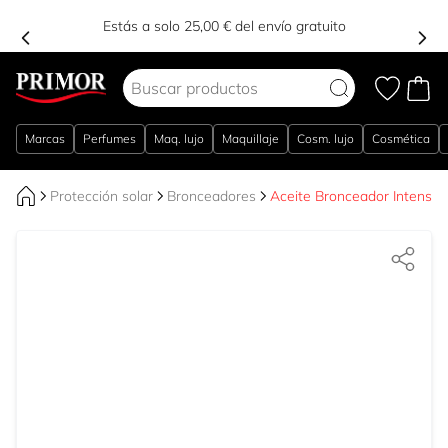
del envío gratuito
Estás a solo 25,00 € 
Ir al contenido
Marcas
Perfumes
Maq. lujo
Maquillaje
Cosm. lujo
Cosmética
Protección solar
Bronceadores
Aceite Bronceador Intensi