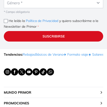
* Campo obligatorio
He leído la
Política de Privacidad
y quiero subscribirme a la
Newsletter de Primor
SUSCRIBIRSE
Tendencias:
Rebajas
Básicos de Verano
✈️ Formato viaje
☀️ Solares
Ma
MUNDO PRIMOR
PROMOCIONES