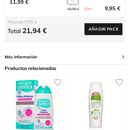
11,99 €
400ml
9,95 €
19,90 €
-50%
Ahorras 9,95 €
21,94 €
AÑADIR PACK
Total
Más Información
Productos relacionados
Press to skip carousel