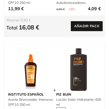
SPF10 250 ml
Autobronceadores
11,99 €
4,09 €
4,99 €
-18%
Ahorras 0,90 €
16,08 €
AÑADIR PACK
Total
INSTITUTO ESPAÑOL
PIZ BUIN
Aceite Bronceador Intensivo
Loción Solar Hidratante 400
SPF10 250 ml
ml