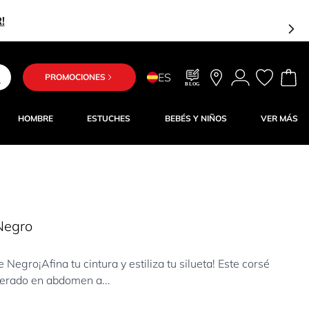
Estás a solo 25,00 € del envío gratuito
ES
PROMOCIONES
BLOG
HOMBRE
ESTUCHES
BEBÉS Y NIÑOS
VER MÁS
Negro
egro¡Afina tu cintura y estiliza tu silueta! Este corsé
erado en abdomen a...