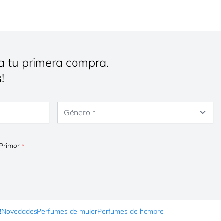
a tu primera compra.
s
!
Género
 Primor
!
Novedades
Perfumes de mujer
Perfumes de hombre