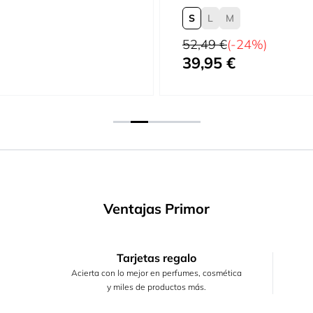
S
L
M
Precio habitual
52,49 €
(-24%)
39,95 €
Tan bajo como
Ventajas Primor
Tarjetas regalo
Acierta con lo mejor en perfumes, cosmética
y miles de productos más.