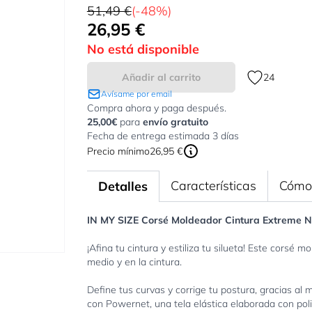
51,49 €
(-48%)
26,95 €
Tan bajo como:
No está disponible
Añadir al carrito
24
Avísame por email
Compra ahora y paga después.
25,00€
para
envío gratuito
Fecha de entrega estimada 3 días
Precio mínimo
26,95 €
Características
Cómo 
Detalles
IN MY SIZE Corsé Moldeador Cintura Extreme 
¡Afina tu cintura y estiliza tu silueta! Este cors
medio y en la cintura.
Define tus curvas y corrige tu postura, gracias al m
con Powernet, una tela elástica elaborada con pol