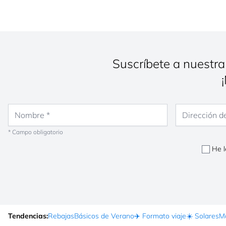
Suscríbete a nuestra
Nombre
Dirección de co
* Campo obligatorio
He l
Tendencias:
Rebajas
Básicos de Verano
✈️ Formato viaje
☀️ Solares
Ma