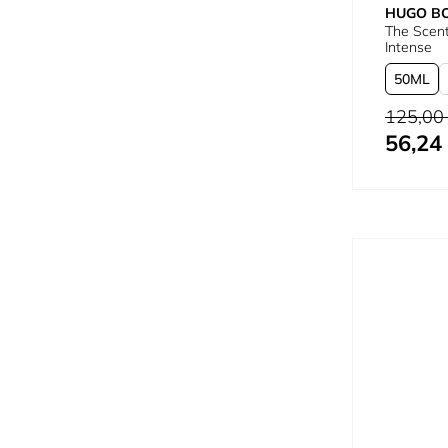
HUGO B
The Scen
Intense
50
Precio habi
125,00
56,24
Tan bajo c