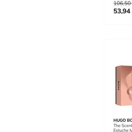
Recarga
Precio habi
106,50
53,94
Tan bajo c
HUGO B
The Scent
Estuche M