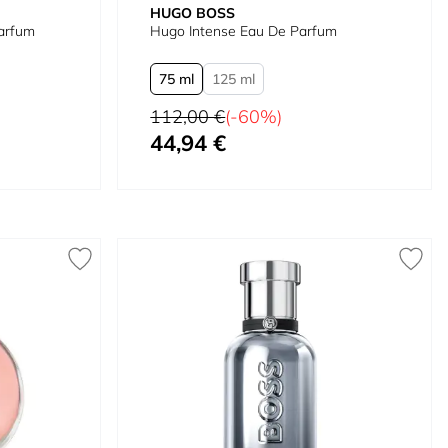
HUGO BOSS
arfum
Hugo Intense Eau De Parfum
75 ml
125 ml
Precio habitual
112,00 €
(-60%)
44,94 €
Tan bajo como