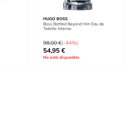
HUGO BOSS
Boss Bottled Beyond Him Eau de
Toilette Intense
Precio habitual
98,00 €
(-44%)
54,95 €
Tan bajo como
No está disponible