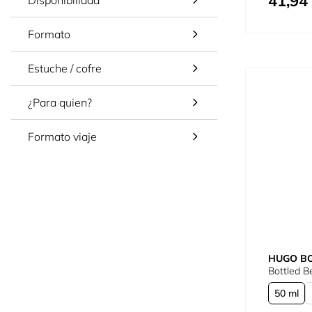
41,94
Disponibilidad
Formato
Estuche / cofre
¿Para quien?
Formato viaje
HUGO B
Bottled 
50 ml