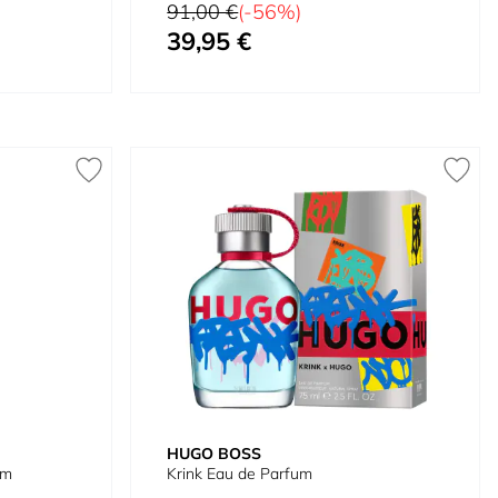
Precio habitual
91,00 €
(-56%)
39,95 €
Tan bajo como
HUGO BOSS
im
Krink Eau de Parfum