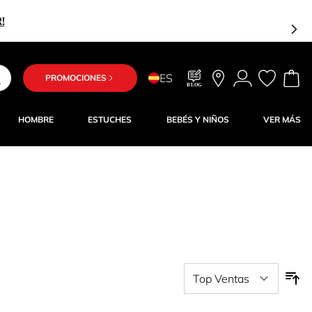
Estás a
ES
PROMOCIONES
BLOG
HOMBRE
ESTUCHES
BEBÉS Y NIÑOS
VER MÁS