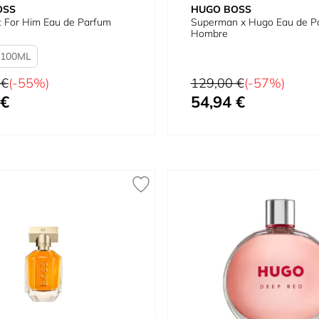
OSS
HUGO BOSS
t For Him Eau de Parfum
Superman x Hugo Eau de P
Hombre
100
tual
Precio habitual
 €
(-55%)
129,00 €
(-57%)
 €
54,94 €
omo
Precio especial