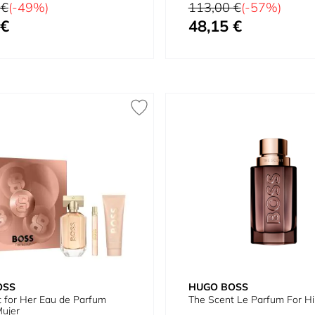
 200 ml
tual
Precio habitual
 €
(-49%)
113,00 €
(-57%)
 €
48,15 €
omo
Tan bajo como
OSS
HUGO BOSS
 for Her Eau de Parfum
The Scent Le Parfum For H
ujer