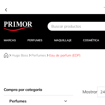
compra en APP – Código:
APP15
-
¡ENTRAR!
Ir al contenido
MARCAS
PERFUMES
MAQUILLAJE
COSMÉTICA
Hugo Boss
Perfumes
Eau de parfum (EDP)
Compra por categoría
Mostrar
Perfumes