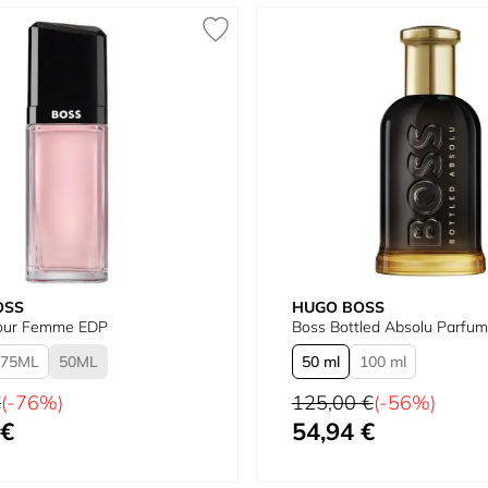
OSS
HUGO BOSS
our Femme EDP
Boss Bottled Absolu Parfum
75
50
50 ml
100 ml
tual
Precio habitual
€
(-76%)
125,00 €
(-56%)
 €
54,94 €
omo
Tan bajo como