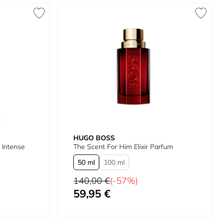
HUGO BOSS
 Intense
The Scent For Him Elixir Parfum
50 ml
100 ml
Precio habitual
140,00 €
(-57%)
59,95 €
Tan bajo como