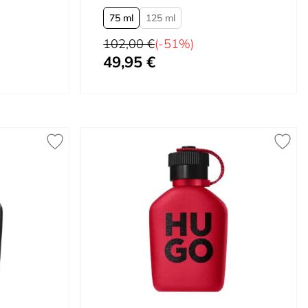
75 ml
125 ml
Precio habitual
102,00 €
(-51%)
49,95 €
Tan bajo como