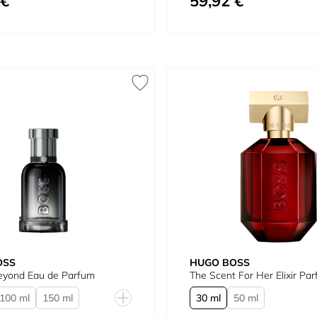
 €
59,92 €
OSS
HUGO BOSS
Beyond Eau de Parfum
The Scent For Her Elixir Pa
100 ml
150 ml
30 ml
50 ml