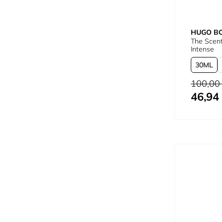
HUGO B
The Scent
Intense
30
Precio habi
100,00
46,94
Tan bajo c