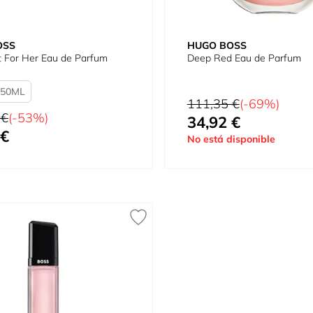
OSS
HUGO BOSS
 For Her Eau de Parfum
Deep Red Eau de Parfum
50
Precio habitual
111,35 €
(-69%)
tual
 €
(-53%)
34,92 €
Tan bajo como
 €
omo
No está disponible