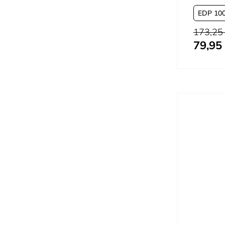
EDP 100 
Precio habi
173,25
79,95
Tan bajo c