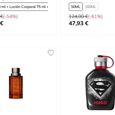
ml + Loción Corporal 75 ml + Mini
50
100
tual
Precio habitual
 €
(-54%)
124,00 €
(-61%)
 €
47,93 €
omo
Tan bajo como