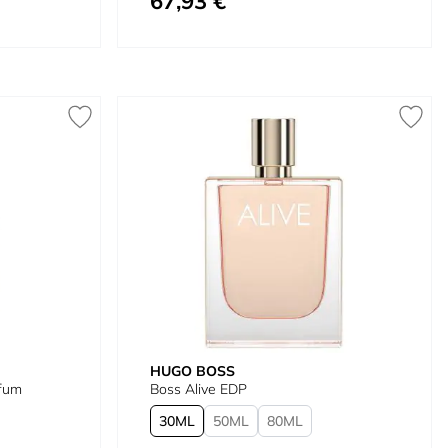
67,93 €
HUGO BOSS
rfum
Boss Alive EDP
30
50
80