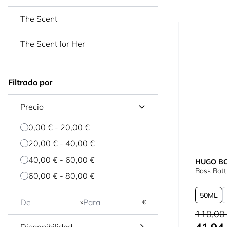
The Scent
The Scent for Her
Filtrado por
Precio
0,00 €
-
20,00 €
20,00 €
-
40,00 €
40,00 €
-
60,00 €
HUGO B
Boss Bott
60,00 €
-
80,00 €
50
x
€
Precio habi
110,00
Tan bajo c