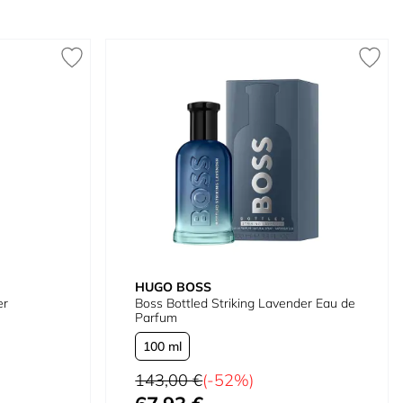
HUGO BOSS
er
Boss Bottled Striking Lavender Eau de
Parfum
100 ml
Precio habitual
143,00 €
(-52%)
Tan bajo como