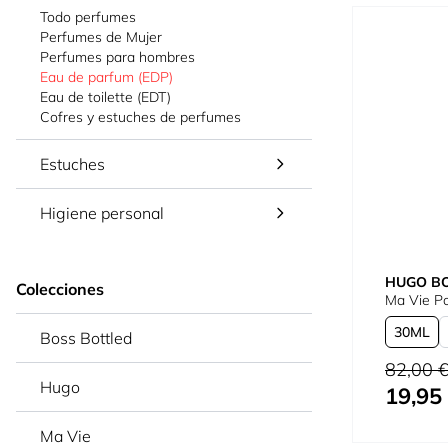
Todo perfumes
Perfumes de Mujer
Perfumes para hombres
Eau de parfum (EDP)
Eau de toilette (EDT)
Cofres y estuches de perfumes
Estuches
Higiene personal
HUGO B
Colecciones
Ma Vie P
30
Boss Bottled
Precio habi
82,00 
Hugo
19,95
Tan bajo c
Ma Vie