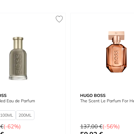
OSS
HUGO BOSS
led Eau de Parfum
The Scent Le Parfum For H
100
200
tual
Precio habitual
 €
(-62%)
137,00 €
(-56%)
omo
Precio especial