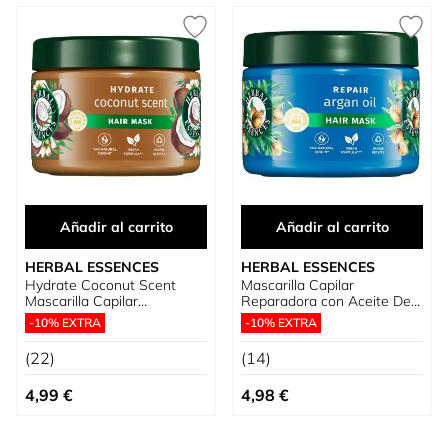
Añadir al carrito
Añadir al carrito
HERBAL ESSENCES
HERBAL ESSENCES
Hydrate Coconut Scent
Mascarilla Capilar
Mascarilla Capilar
Reparadora con Aceite De
Hidratante Aroma a Coco
Argán
-10% EXTRA
-10% EXTRA
(22)
(14)
4,99 €
4,98 €