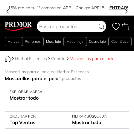
-15% dto en tu 1ª compra en APP – Código:
APP15
-
¡ENTRAR!
Ir al contenido
Marcas
Perfumes
Maq. lujo
Maquillaje
Cosm. lujo
Cosmética
Herbal Essences
Cabello
Mascarillas para el pelo
Mascarillas para el pelo de Herbal Essences
Mascarillas para el pelo
4 productos
EXPLORAR MARCA
Mostrar todo
ORDENAR POR
FILTRAR BÚSQUEDA
Top Ventas
Mostrar todo