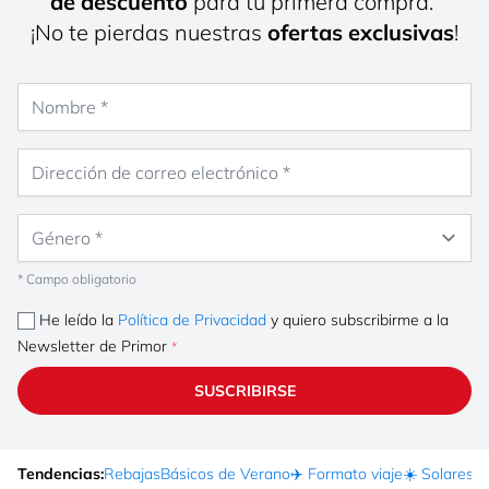
de descuento
para tu primera compra.
¡No te pierdas nuestras
ofertas exclusivas
!
Nombre
Dirección de correo electrónico
Género
* Campo obligatorio
He leído la
Política de Privacidad
y quiero subscribirme a la
Newsletter de Primor
SUSCRIBIRSE
Tendencias:
Rebajas
Básicos de Verano
✈️ Formato viaje
☀️ Solares
Ma