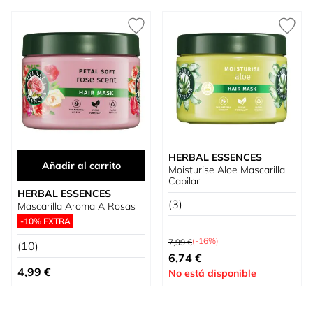
HERBAL ESSENCES
Añadir al carrito
Moisturise Aloe Mascarilla
Capilar
HERBAL ESSENCES
(3)
Mascarilla Aroma A Rosas
-10% EXTRA
Precio habitual
(-16%)
7,99 €
(10)
Tan bajo como
6,74 €
4,99 €
No está disponible