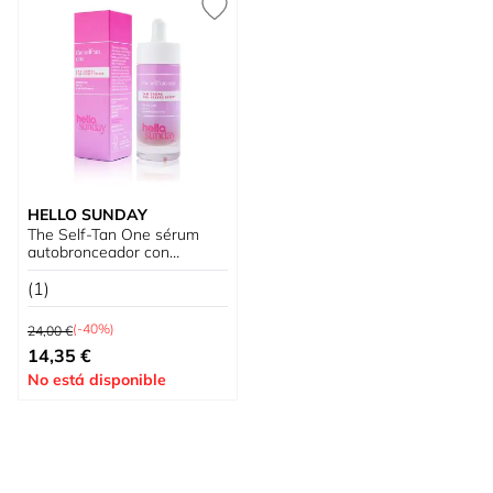
HELLO SUNDAY
The Self-Tan One sérum
autobronceador con
Vitamina C y antioxidantes
(1)
Precio habitual
(-40%)
24,00 €
Precio especial
14,35 €
No está disponible