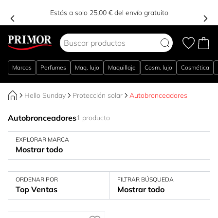
Estás a solo 25,00 € del envío gratuito
Ir al contenido
Marcas
Perfumes
Maq. lujo
Maquillaje
Cosm. lujo
Cosmética
Hello Sunday
Protección solar
Autobronceadores
Autobronceadores
1 producto
EXPLORAR MARCA
Mostrar todo
ORDENAR POR
FILTRAR BÚSQUEDA
Top Ventas
Mostrar todo