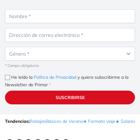
Nombre
Dirección de correo electrónico
Género
* Campo obligatorio
He leído la
Política de Privacidad
y quiero subscribirme a la
Newsletter de Primor
SUSCRIBIRSE
Tendencias:
Rebajas
Básicos de Verano
✈️ Formato viaje
☀️ Solares
Ma