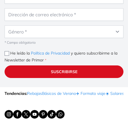
Dirección de correo electrónico
Género
* Campo obligatorio
He leído la
Política de Privacidad
y quiero subscribirme a la
Newsletter de Primor
SUSCRIBIRSE
Tendencias:
Rebajas
Básicos de Verano
✈️ Formato viaje
☀️ Solares
Ma