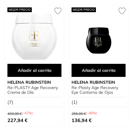
MEJOR PRECIO
MEJOR PRECIO
Añadir al carrito
Añadir al carrito
HELENA RUBINSTEIN
HELENA RUBINSTEIN
Re-PLASTY Age Recovery
Re-Plasty Age Recovery
Crema de Día
Eye Contorno de Ojos
(7)
(1)
Precio habitual
Precio habitual
(-47%)
(-46%)
433,00 €
255,00 €
Precio especial
Precio especial
227,94 €
136,94 €