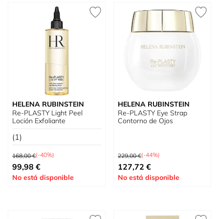
HELENA RUBINSTEIN
HELENA RUBINSTEIN
Re-PLASTY Light Peel
Re-PLASTY Eye Strap
Loción Exfoliante
Contorno de Ojos
(1)
Precio habitual
Precio habitual
(-40%)
(-44%)
168,00 €
229,00 €
Precio especial
Precio especial
99,98 €
127,72 €
No está disponible
No está disponible