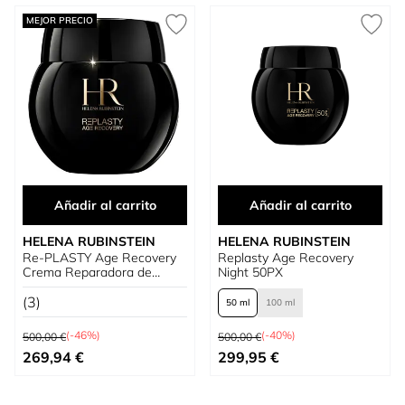
MEJOR PRECIO
Añadir al carrito
Añadir al carrito
HELENA RUBINSTEIN
HELENA RUBINSTEIN
Re-PLASTY Age Recovery
Replasty Age Recovery
Crema Reparadora de
Night 50PX
Noche
(3)
50 ml
100 ml
Precio habitual
Precio habitual
(-46%)
(-40%)
500,00 €
500,00 €
Precio especial
Tan bajo como
269,94 €
299,95 €