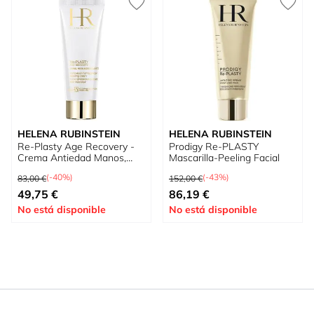
HELENA RUBINSTEIN
HELENA RUBINSTEIN
Re-Plasty Age Recovery -
Prodigy Re-PLASTY
Crema Antiedad Manos,
Mascarilla-Peeling Facial
Cuello y Escote
Precio habitual
Precio habitual
(-40%)
(-43%)
83,00 €
152,00 €
Precio especial
Precio especial
49,75 €
86,19 €
No está disponible
No está disponible