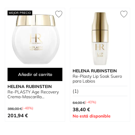
MEJOR PRECIO
HELENA RUBINSTEIN
Añadir al carrito
Re-Plasty Lip Soak Suero
para Labios
HELENA RUBINSTEIN
(1)
Re-PLASTY Age Recovery
Crema-Mascarilla
Precio habitual
Redensificante
(-40%)
64,00 €
Precio habitual
Precio especial
(-48%)
386,00 €
38,40 €
Precio especial
201,94 €
No está disponible