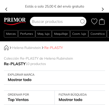
Estás a solo 25,00 € del envío gratuito
Ir al contenido
Marcas
Perfumes
Maq. lujo
Maquillaje
Cosm. lujo
Cosmética
Helena Rubinstein
Re-PLASTY
Colección Re-PLASTY de Helena Rubinstein
Re-PLASTY
10 productos
EXPLORAR MARCA
Mostrar todo
ORDENAR POR
FILTRAR BÚSQUEDA
Top Ventas
Mostrar todo