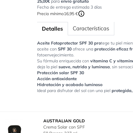
25,00€
para
envío gratuito
Fecha de entrega estimada 3 días
Precio mínimo
16,95 €
Características
Detalles
Aceite Fotoprotector SPF 30 p
ro
tege tu piel mien
aceite con
SPF 30
ofrece una
protección eficaz 
fotoenvejecimiento.
Su fórmula enriquecida con
vitamina C y vitamin
deja la piel
suave, nutrida y luminosa
, sin sensac
Protección solar SPF 30
Acción antioxidante
Hidratación y acabado luminoso
Ideal para disfrutar del sol con una piel
protegida,
AUSTRALIAN GOLD
Crema Solar con SPF