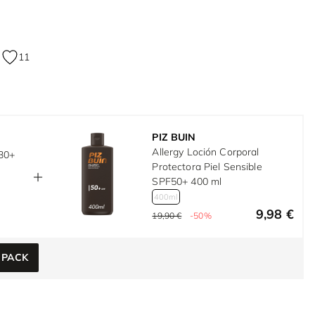
11
PIZ BUIN
Allergy Loción Corporal
F30+
Protectora Piel Sensible
SPF50+ 400 ml
400ml
9,98 €
19,90 €
-50%
 PACK