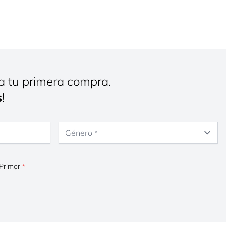
a tu primera compra.
s
!
Género
 Primor