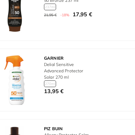
50 Bronze 237 ml
237ml
17,95 €
21,95 €
-18%
GARNIER
Delial Sensitive
Advanced Protector
Solar 270 ml
270ml
13,95 €
PIZ BUIN