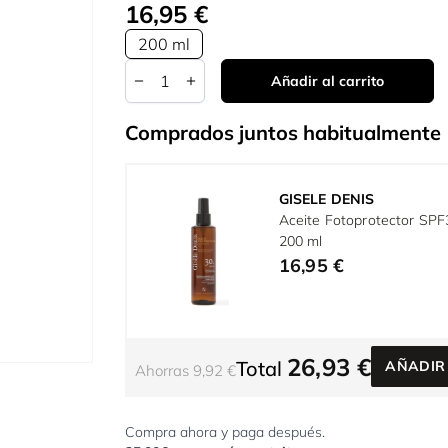
16,95 €
200 ml
Cantidad
Añadir al carrito
Comprados juntos habitualmente
GISELE DENIS
Aceite Fotoprotector SP
200 ml
16,95 €
26,93 €
Total
AÑADIR
Ahorras 9,92 €
Compra ahora y paga después.