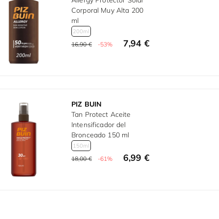
Allergy Protector Solar
Corporal Muy Alta 200
ml
200ml
7,94 €
16,90 €
-53%
PIZ BUIN
Tan Protect Aceite
Intensificador del
Bronceado 150 ml
150ml
6,99 €
18,00 €
-61%