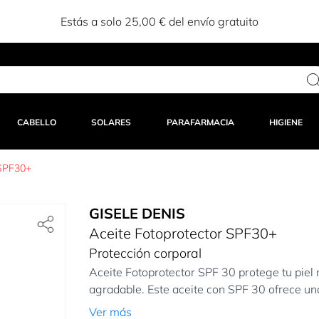
Estás a solo 25,00 € del envío gratuito
CABELLO
SOLARES
PARAFARMACIA
HIGIENE
 SPF30+
GISELE DENIS
Aceite Fotoprotector SPF30+
Protección corporal
Aceite Fotoprotector SPF 30 protege tu piel m
agradable. Este aceite con SPF 30 ofrece una
Ver más