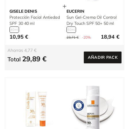
GISELE DENIS
EUCERIN
Protección Facial Antiedad
Sun Gel-Crema Oil Control
SPF 30 40 ml
Dry Touch SPF 50+ 50 ml
40ml
50ml
10,95 €
18,94 €
23,71 €
-20%
Ahorras 4,77 €
29,89 €
AÑADIR PACK
Total