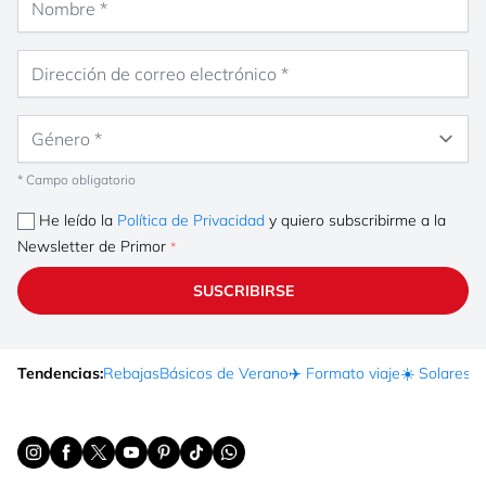
Dirección de correo electrónico
Género
* Campo obligatorio
He leído la
Política de Privacidad
y quiero subscribirme a la
Newsletter de Primor
SUSCRIBIRSE
Tendencias:
Rebajas
Básicos de Verano
✈️ Formato viaje
☀️ Solares
Ma