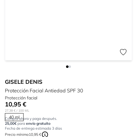
GISELE DENIS
Protección Facial Antiedad SPF 30
Protección facial
10,95 €
27,38 €
/ 100 ML
40 ml
Compra ahora y paga después.
25,00€
para
envío gratuito
Fecha de entrega estimada 3 días
Precio mínimo
10,95 €