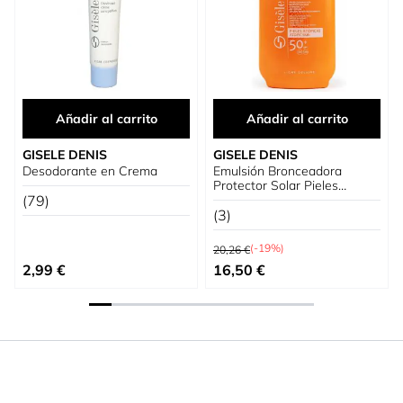
Añadir al carrito
Añadir al carrito
GISELE DENIS
GISELE DENIS
Desodorante en Crema
Emulsión Bronceadora
Protector Solar Pieles
(79)
Atópicas SPF 50+
(3)
Precio habitual
(-19%)
20,26 €
Precio especial
2,99 €
16,50 €