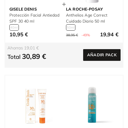
GISELE DENIS
LA ROCHE-POSAY
Protección Facial Antiedad
Anthelios Age Correct
SPF 30 40 ml
Cuidado Diario 50 ml
40ml
50ml
10,95 €
19,94 €
38,95 €
-49%
Ahorras 19,01 €
30,89 €
AÑADIR PACK
Total