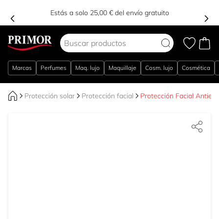
Estás a solo 25,00 € del envío gratuito
Ir al contenido
Marcas
Perfumes
Maq. lujo
Maquillaje
Cosm. lujo
Cosmética
Protección solar
Protección facial
Protección Facial Antied