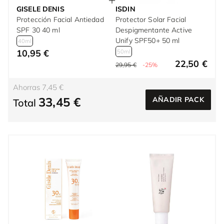
GISELE DENIS
ISDIN
Protección Facial Antiedad
Protector Solar Facial
SPF 30 40 ml
Despigmentante Active
Unify SPF50+ 50 ml
40ml
10,95 €
50ml
22,50 €
29,95 €
-25%
Ahorras 7,45 €
33,45 €
AÑADIR PACK
Total