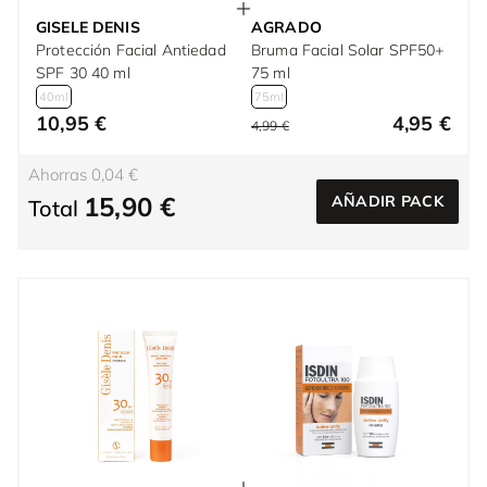
GISELE DENIS
AGRADO
Protección Facial Antiedad
Bruma Facial Solar SPF50+
SPF 30 40 ml
75 ml
40ml
75ml
10,95 €
4,95 €
4,99 €
Ahorras 0,04 €
15,90 €
AÑADIR PACK
Total