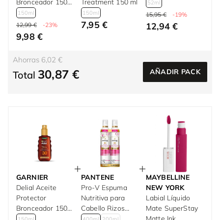
Bronceador 150
Treatment 150 ml
52ml
ml
150ml
150ml
15,95 €
-19%
7,95 €
12,94 €
12,99 €
-23%
9,98 €
Ahorras 6,02 €
30,87 €
AÑADIR PACK
Total
GARNIER
PANTENE
MAYBELLINE
Delial Aceite
Pro-V Espuma
NEW YORK
Protector
Nutritiva para
Labial Líquido
Bronceador 150
Cabello Rizos
Mate SuperStay
ml
Definidos 400 ml
Matte Ink
150ml
400ml
200ml