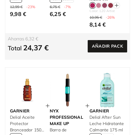
12,99 €
-23%
6,75 €
-7%
Color: 120 Artist
9,98 €
6,25 €
10,95 €
-26%
8,14 €
Ahorras 6,32 €
24,37 €
AÑADIR PACK
Total
GARNIER
NYX
GARNIER
Delial Aceite
PROFESSIONAL
Delial After Sun
Protector
MAKE UP
Leche Hidratante
Bronceador 150
Barra de
Calmante 175 ml