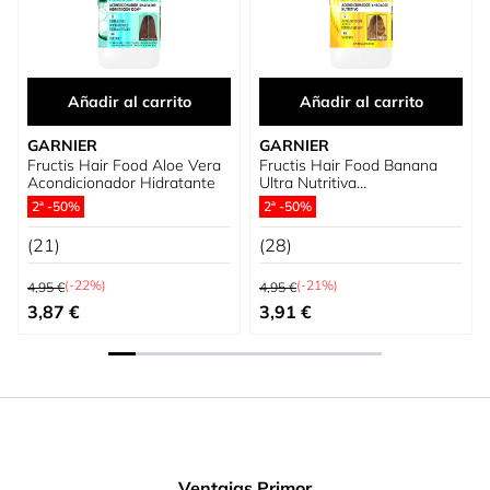
Añadir al carrito
Añadir al carrito
GARNIER
GARNIER
Fructis Hair Food Aloe Vera
Fructis Hair Food Banana
Acondicionador Hidratante
Ultra Nutritiva
Acondicionador
2ª -50%
2ª -50%
(21)
(28)
Precio habitual
Precio habitual
(-22%)
(-21%)
4,95 €
4,95 €
Precio especial
Precio especial
3,87 €
3,91 €
Ventajas Primor