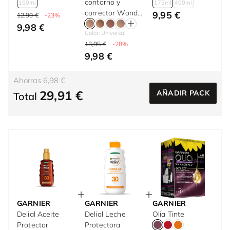
ml
contorno y
150ml
175ml
400ml
corrector Wonder
9,95 €
12,99 €
-23%
Stick Dual Face
9,98 €
Color: Universal
Lift
13,95 €
-28%
9,98 €
Ahorras 6,98 €
29,91 €
AÑADIR PACK
Total
GARNIER
GARNIER
GARNIER
Delial Aceite
Delial Leche
Olia Tinte
Protector
Protectora