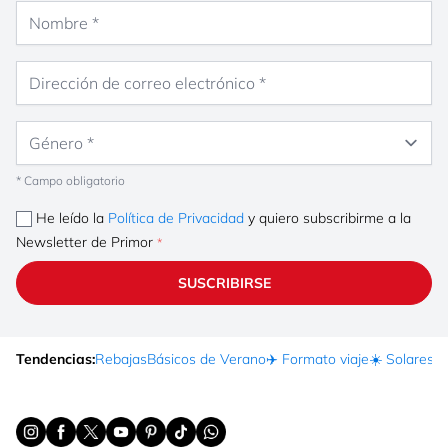
Nombre
Dirección de correo electrónico
Género
* Campo obligatorio
He leído la
Política de Privacidad
y quiero subscribirme a la
Newsletter de Primor
SUSCRIBIRSE
Tendencias:
Rebajas
Básicos de Verano
✈️ Formato viaje
☀️ Solares
Ma