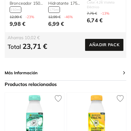
Color: 4.26 Violeta
Bronceador 150
Hidratante 175
Eléctrico
ml
ml
150ml
175ml
7,75 €
-13%
12,99 €
-23%
12,99 €
-46%
6,74 €
9,98 €
6,99 €
Ahorras 10,02 €
23,71 €
AÑADIR PACK
Total
Más Información
Productos relacionados
Press to skip carousel