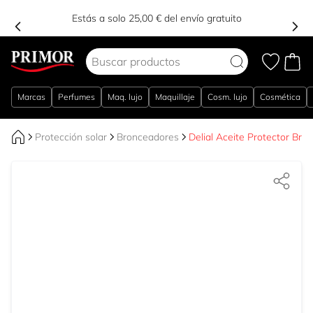
Estás a solo 25,00 € del envío gratuito
Ir al contenido
Marcas
Perfumes
Maq. lujo
Maquillaje
Cosm. lujo
Cosmética
Protección solar
Bronceadores
Delial Aceite Protector Bro