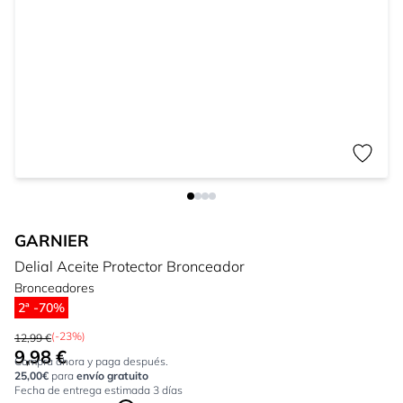
GARNIER
Delial Aceite Protector Bronceador
Bronceadores
2ª -70%
(-23%)
12,99 €
9,98 €
Tan bajo como:
Compra ahora y paga después.
25,00€
para
envío gratuito
Fecha de entrega estimada 3 días