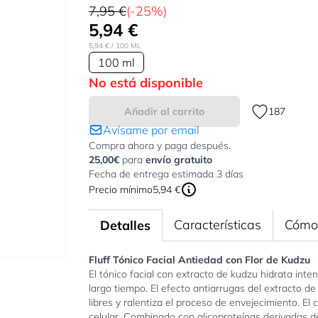
7,95 €
(-25%)
5,94 €
5,94 €
/ 100 ML
100 ml
No está disponible
Añadir al carrito
187
Avísame por email
Compra ahora y paga después.
25,00€
para
envío gratuito
Fecha de entrega estimada 3 días
Precio mínimo
5,94 €
Características
Cómo 
Detalles
Fluff Tónico Facial Antiedad con Flor de Kudzu
El tónico facial con extracto de kudzu hidrata int
largo tiempo. El efecto antiarrugas del extracto de 
libres y ralentiza el proceso de envejecimiento. El
celular. Combinado con glicoproteínas derivadas del