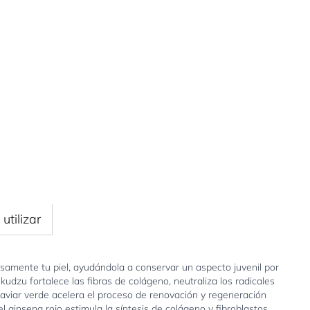
utilizar
ensamente tu piel, ayudándola a conservar un aspecto juvenil por
kudzu fortalece las fibras de colágeno, neutraliza los radicales
 caviar verde acelera el proceso de renovación y regeneración
 ginseng rojo estimula la síntesis de colágeno y fibroblastos,