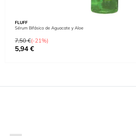
FLUFF
Sérum Bifásico de Aguacate y Aloe
Precio habitual
7,50 €
(-21%)
5,94 €
Precio especial