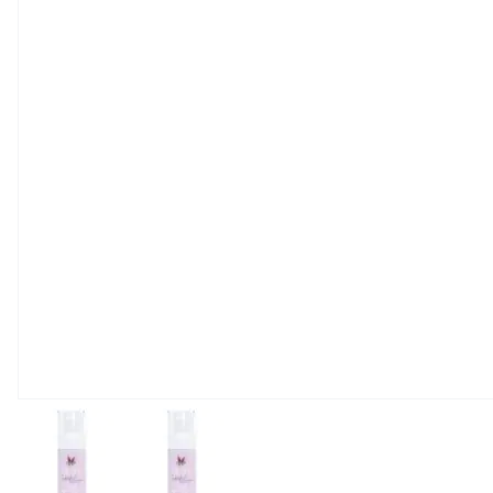
View larger image
View larger image