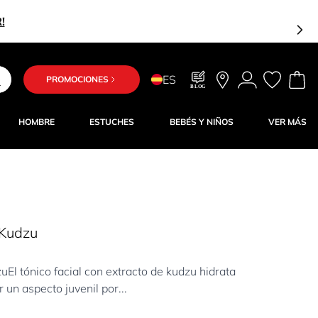
!
ES
PROMOCIONES
BLOG
HOMBRE
ESTUCHES
BEBÉS Y NIÑOS
VER MÁS
 Kudzu
uEl tónico facial con extracto de kudzu hidrata
un aspecto juvenil por...