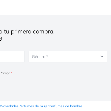
a tu primera compra.
s
!
Género
 Primor
!
Novedades
Perfumes de mujer
Perfumes de hombre