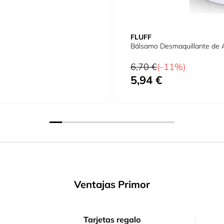
FLUFF
Bálsamo Desmaquillante de
Precio habitual
6,70 €
(-11%)
5,94 €
Precio especial
Ventajas Primor
Tarjetas regalo