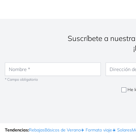
Suscríbete a nuestra
Nombre
Dirección de co
* Campo obligatorio
He l
Tendencias:
Rebajas
Básicos de Verano
✈️ Formato viaje
☀️ Solares
Ma