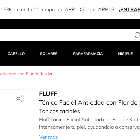
-15% dto en tu 1ª compra en APP – Código:
APP15
-
¡ENTRAR
CABELLO
SOLARES
PARAFARMACIA
HIGIENE
 Antiedad con Flor de Kudzu
FLUFF
Tónico Facial Antiedad con Flor de
Tónicos faciales
Fluff Tónico Facial Antiedad con Flor de Kudz
intensamente tu piel, ayudándola a conservar 
Ver más