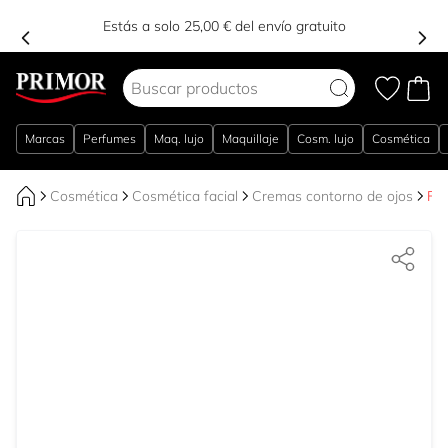
Estás a solo 25,00 € del envío gratuito
Ir al contenido
Marcas
Perfumes
Maq. lujo
Maquillaje
Cosm. lujo
Cosmética
Cosmética
Cosmética facial
Cremas contorno de ojos
Flu