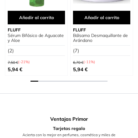
Añadir al carrito
Añadir al carrito
FLUFF
FLUFF
Sérum Bifásico de Aguacate
Bálsamo Desmaquillante de
y Aloe
Arándano
(2)
(7)
Precio habitual
Precio habitual
(-21%)
(-11%)
7,50 €
6,70 €
Precio especial
Precio especial
5,94 €
5,94 €
Ventajas Primor
Tarjetas regalo
Acierta con lo mejor en perfumes, cosmética y miles de