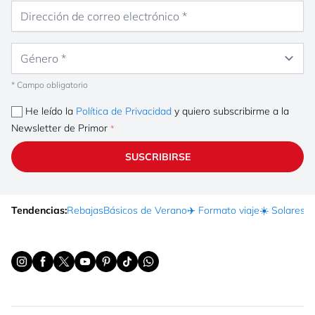
Dirección de correo electrónico
Género
* Campo obligatorio
He leído la
Política de Privacidad
y quiero subscribirme a la
Newsletter de Primor
SUSCRIBIRSE
Tendencias:
Rebajas
Básicos de Verano
✈️ Formato viaje
☀️ Solares
Ma