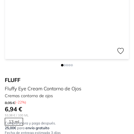
FLUFF
Fluffy Eye Cream Contorno de Ojos
Cremas contorno de ojos
(-22%)
8,95 €
6,94 €
53,38 €
/ 100 ML
13 ml
Compra ahora y paga después.
25,00€
para
envío gratuito
Fecha de entrega estimada 3 días