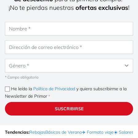
¡No te pierdas nuestras
ofertas exclusivas
!
Nombre
Dirección de correo electrónico
Género
* Campo obligatorio
He leído la
Política de Privacidad
y quiero subscribirme a la
Newsletter de Primor
SUSCRIBIRSE
Tendencias:
Rebajas
Básicos de Verano
✈️ Formato viaje
☀️ Solares
Ma