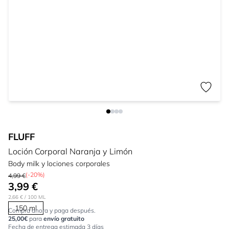
FLUFF
Loción Corporal Naranja y Limón
Body milk y lociones corporales
(-20%)
4,99 €
3,99 €
2,66 €
/ 100 ML
150 ml
Compra ahora y paga después.
25,00€
para
envío gratuito
Fecha de entrega estimada 3 días