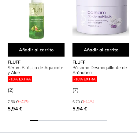
Añadir al carrito
Añadir al carrito
FLUFF
FLUFF
Sérum Bifásico de Aguacate
Bálsamo Desmaquillante de
y Aloe
Arándano
-10% EXTRA
-10% EXTRA
(2)
(7)
Precio habitual
Precio habitual
(-21%)
(-11%)
7,50 €
6,70 €
Precio especial
Precio especial
5,94 €
5,94 €