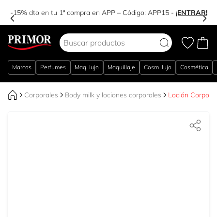
-15% dto en tu 1ª compra en APP – Código:
APP15
-
¡ENTRAR!
Ir al contenido
Marcas
Perfumes
Maq. lujo
Maquillaje
Cosm. lujo
Cosmética
Corporales
Body milk y lociones corporales
Loción Corpora