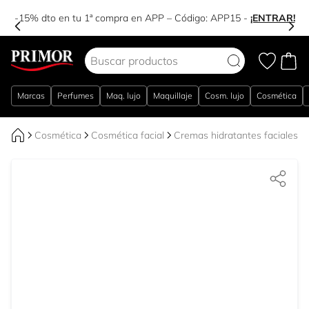
-15% dto en tu 1ª compra en APP – Código:
APP15
-
¡ENTRAR!
Ir al contenido
Marcas
Perfumes
Maq. lujo
Maquillaje
Cosm. lujo
Cosmética
Cosmética
Cosmética facial
Cremas hidratantes faciales