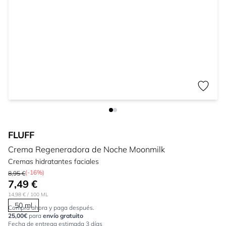
FLUFF
Crema Regeneradora de Noche Moonmilk
Cremas hidratantes faciales
(-16%)
8,95 €
7,49 €
14,98 €
/ 100 ML
50 ml
Compra ahora y paga después.
25,00€
para
envío gratuito
Fecha de entrega estimada 3 días