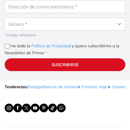
Dirección de correo electrónico
Género
* Campo obligatorio
He leído la
Política de Privacidad
y quiero subscribirme a la
Newsletter de Primor
SUSCRIBIRSE
Tendencias:
Rebajas
Básicos de Verano
✈️ Formato viaje
☀️ Solares
Ma