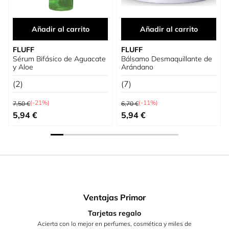
Añadir al carrito
Añadir al carrito
FLUFF
FLUFF
Sérum Bifásico de Aguacate
Bálsamo Desmaquillante de
y Aloe
Arándano
(2)
(7)
Precio habitual
Precio habitual
(-21%)
(-11%)
7,50 €
6,70 €
Precio especial
Precio especial
5,94 €
5,94 €
Ventajas Primor
Tarjetas regalo
Acierta con lo mejor en perfumes, cosmética y miles de