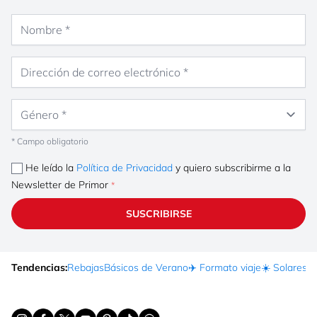
Nombre
Dirección de correo electrónico
Género
* Campo obligatorio
He leído la
Política de Privacidad
y quiero subscribirme a la
Newsletter de Primor
SUSCRIBIRSE
Tendencias:
Rebajas
Básicos de Verano
✈️ Formato viaje
☀️ Solares
Ma