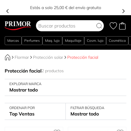
Estás a solo 25,00 € del envío gratuito
Ir al contenido
Marcas
Perfumes
Maq. lujo
Maquillaje
Cosm. lujo
Cosmética
Flormar
Protección solar
Protección facial
Protección facial
2 productos
EXPLORAR MARCA
Mostrar todo
ORDENAR POR
FILTRAR BÚSQUEDA
Top Ventas
Mostrar todo