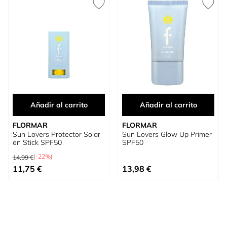
Añadir al carrito
Añadir al carrito
FLORMAR
FLORMAR
Sun Lovers Protector Solar
Sun Lovers Glow Up Primer
en Stick SPF50
SPF50
Precio habitual
(-22%)
14,99 €
Precio especial
11,75 €
13,98 €