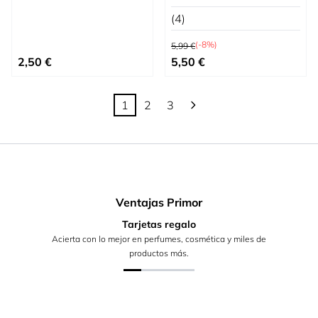
(4)
Precio habitual
(-8%)
5,99 €
Precio especial
2,50 €
5,50 €
1
2
3
Actualmente estás leyendo página
Página
Página
Ventajas Primor
Tarjetas regalo
Acierta con lo mejor en perfumes, cosmética y miles de
productos más.