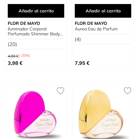
Añadir al carrito
Añadir al carrito
FLOR DE MAYO
FLOR DE MAYO
Iluminador Corporal
Aurea Eau de Parfum
Perfumado Shimmer Body
Fragrance
(4)
(20)
Precio habitual
(-20%)
4,99 €
Precio especial
3,98 €
7,95 €