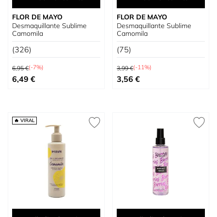
FLOR DE MAYO
FLOR DE MAYO
Desmaquillante Sublime
Desmaquillante Sublime
Camomila
Camomila
(326)
(75)
Precio habitual
Precio habitual
(-7%)
(-11%)
6,95 €
3,99 €
Precio especial
Precio especial
6,49 €
3,56 €
🔥 VIRAL