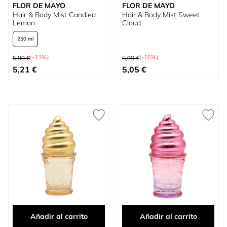
FLOR DE MAYO
FLOR DE MAYO
Hair & Body Mist Candied
Hair & Body Mist Sweet
Lemon
Cloud
250 ml
Precio habitual
Precio habitual
(-13%)
(-16%)
5,99 €
5,99 €
Tan bajo como
Precio especial
5,21 €
5,05 €
Añadir al carrito
Añadir al carrito