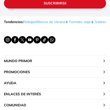
SUSCRIBIRSE
Tendencias:
Rebajas
Básicos de Verano
✈️ Formato viaje
☀️ Solares
Ma
MUNDO PRIMOR
PROMOCIONES
AYUDA
ENLACES DE INTERÉS
COMUNIDAD