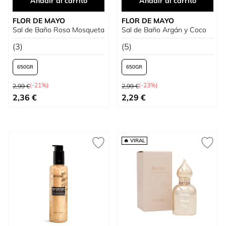
Añadir al carrito
Añadir al carrito
FLOR DE MAYO
FLOR DE MAYO
Sal de Baño Rosa Mosqueta
Sal de Baño Argán y Coco
(3)
(5)
650
650
Precio habitual
Precio habitual
(-21%)
(-23%)
2,99 €
2,99 €
Tan bajo como
Tan bajo como
2,36 €
2,29 €
🔥 VIRAL