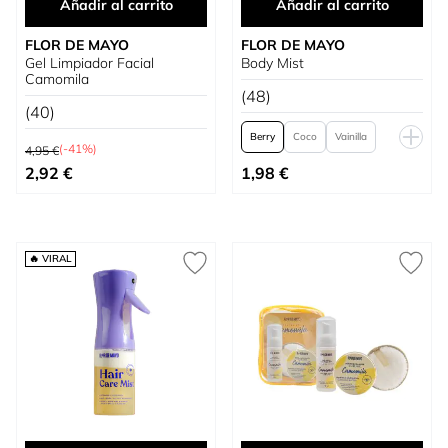
Añadir al carrito
Añadir al carrito
FLOR DE MAYO
FLOR DE MAYO
Gel Limpiador Facial
Body Mist
Camomila
(48)
(40)
Berry
Coco
Vainilla
Precio habitual
(-41%)
4,95 €
Precio especial
Tan bajo como
Pistacho
Tofe
2,92 €
1,98 €
🔥 VIRAL