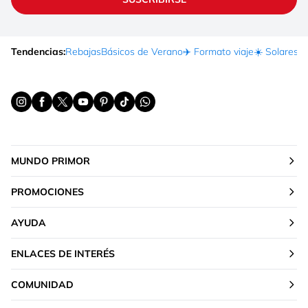
Tendencias:
Rebajas
Básicos de Verano
✈️ Formato viaje
☀️ Solares
Ma
MUNDO PRIMOR
PROMOCIONES
AYUDA
ENLACES DE INTERÉS
COMUNIDAD