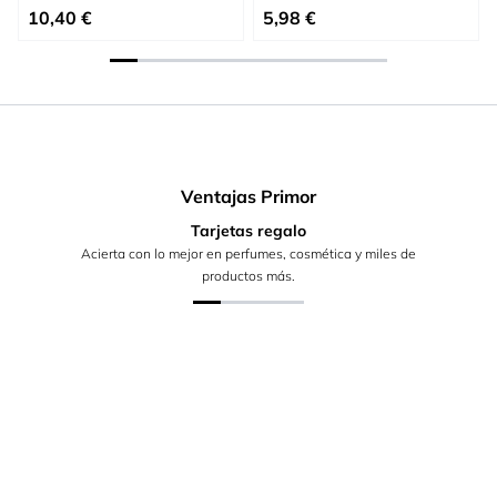
Precio especial
Precio especial
10,40 €
5,98 €
Ventajas Primor
Tarjetas regalo
Acierta con lo mejor en perfumes, cosmética y miles de
productos más.