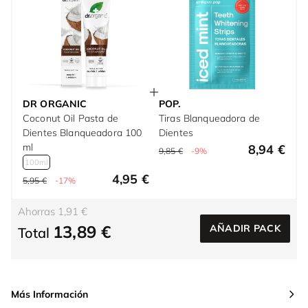
DR ORGANIC
POP.
Coconut Oil Pasta de
Tiras Blanqueadora de
Dientes Blanqueadora 100
Dientes
ml
8,94 €
9,85 €
-9%
100ml
4,95 €
5,95 €
-17%
Ahorras 1,91 €
13,89 €
AÑADIR PACK
Total
Más Información