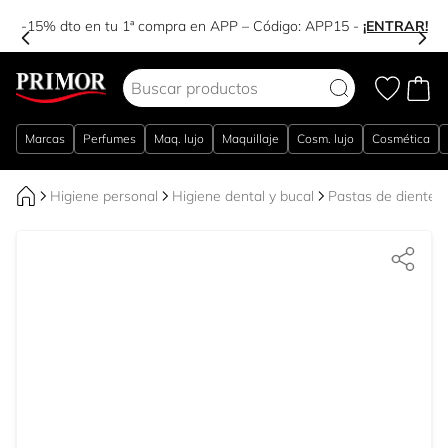
-15% dto en tu 1ª compra en APP – Código:
APP15
-
¡ENTRAR!
Ir al contenido
Marcas
Perfumes
Maq. lujo
Maquillaje
Cosm. lujo
Cosmética
Higiene personal
Higiene dental y bucal
Pastas de dientes 