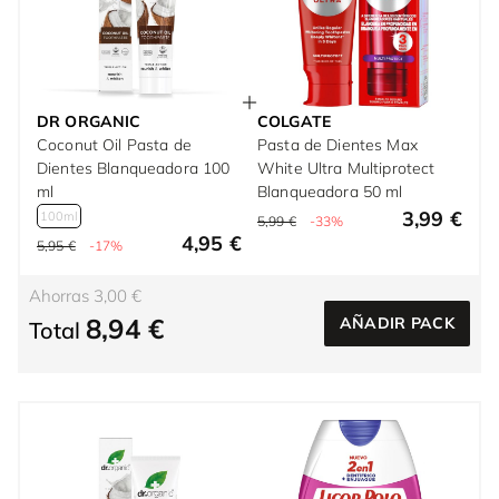
DR ORGANIC
COLGATE
Coconut Oil Pasta de
Pasta de Dientes Max
Dientes Blanqueadora 100
White Ultra Multiprotect
ml
Blanqueadora 50 ml
3,99 €
100ml
5,99 €
-33%
4,95 €
5,95 €
-17%
Ahorras 3,00 €
8,94 €
AÑADIR PACK
Total