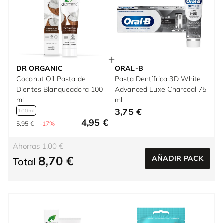
DR ORGANIC
ORAL-B
Coconut Oil Pasta de
Pasta Dentífrica 3D White
Dientes Blanqueadora 100
Advanced Luxe Charcoal 75
ml
ml
3,75 €
100ml
4,95 €
5,95 €
-17%
Ahorras 1,00 €
8,70 €
AÑADIR PACK
Total