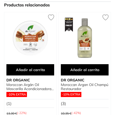
Productos relacionados
Press to skip carousel
Añadir al carrito
Añadir al carrito
DR ORGANIC
DR ORGANIC
Moroccan Argán Oil
Moroccan Argan Oil Champú
Mascarilla Acondicionadora
Restaurador
Capilar
-10% EXTRA
-10% EXTRA
(1)
(3)
Precio habitual
Precio habitual
(-22%)
(-42%)
13,30 €
10,35 €