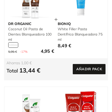
DR ORGANIC
BIONIQ
Coconut Oil Pasta de
White Filler Pasta
Dientes Blanqueadora 100
Dentífrica Blanqueadora 75
ml
ml
8,49 €
100ml
4,95 €
5,95 €
-17%
Ahorras 1,00 €
13,44 €
AÑADIR PACK
Total