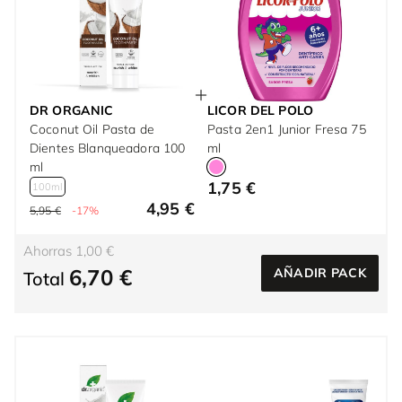
DR ORGANIC
LICOR DEL POLO
Coconut Oil Pasta de
Pasta 2en1 Junior Fresa 75
Dientes Blanqueadora 100
ml
ml
1,75 €
100ml
4,95 €
5,95 €
-17%
Ahorras 1,00 €
6,70 €
AÑADIR PACK
Total