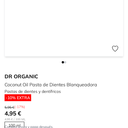
DR ORGANIC
Coconut Oil Pasta de Dientes Blanqueadora
Pastas de dientes y dentífricos
-10% EXTRA
(-17%)
5,95 €
4,95 €
4,95 €
/ 100 ML
100 ml
Compra ahora y paga después.