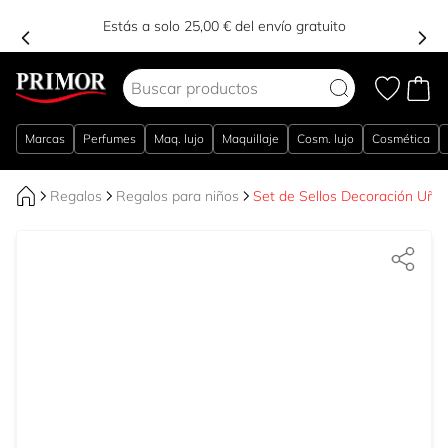
Estás a solo 25,00 € del envío gratuito
Ir al contenido
Marcas
Perfumes
Maq. lujo
Maquillaje
Cosm. lujo
Cosmética
Regalos
Regalos para niños
Set de Sellos Decoración Uña