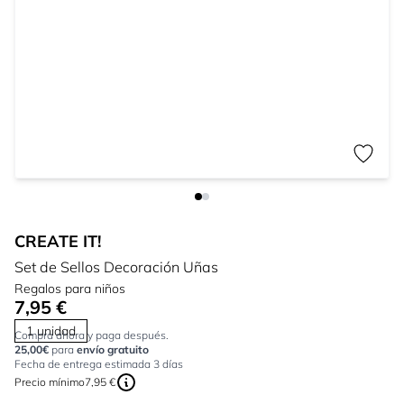
CREATE IT!
Set de Sellos Decoración Uñas
Regalos para niños
7,95 €
1 unidad
Compra ahora y paga después.
25,00€
para
envío gratuito
Fecha de entrega estimada 3 días
Precio mínimo
7,95 €