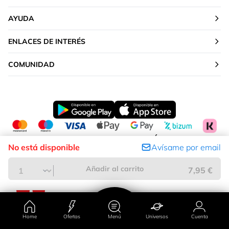
AYUDA
ENLACES DE INTERÉS
COMUNIDAD
CAMBIAR TU UBICACIÓN
No está disponible
Avísame por email
Península y Baleares
Añadir al carrito
7,95 €
Home
Ofertas
Menú
Universos
Cuenta