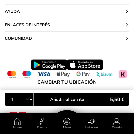
AYUDA
ENLACES DE INTERÉS
COMUNIDAD
CAMBIAR TU UBICACIÓN
Península y Baleares
5,50 €
Añadir al carrito
Home
Ofertas
Menú
Universos
Cuenta