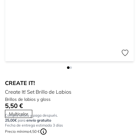
CREATE IT!
Create It! Set Brillo de Labios
Brillos de labios y gloss
5,50 €
Multicolor
Compra ahora y paga después.
25,00€
para
envío gratuito
Fecha de entrega estimada 3 días
Precio mínimo
4,50 €