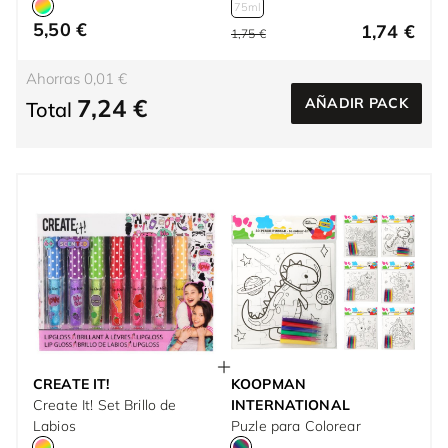
75ml
5,50 €
1,74 €
1,75 €
Ahorras 0,01 €
7,24 €
AÑADIR PACK
Total
CREATE IT!
KOOPMAN
Create It! Set Brillo de
INTERNATIONAL
Labios
Puzle para Colorear