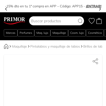
-15% dto en tu 1ª compra en APP – Código:
APP15
-
¡ENTRAR!
Ir al contenido
Marcas
Perfumes
Maq. lujo
Maquillaje
Cosm. lujo
Cosmética
Maquillaje
Pintalabios y maquillaje de labios
Brillos de labio