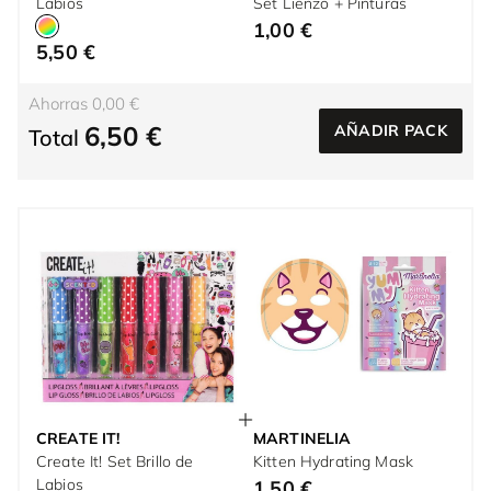
Labios
Set Lienzo + Pinturas
1,00 €
5,50 €
Ahorras 0,00 €
6,50 €
AÑADIR PACK
Total
CREATE IT!
MARTINELIA
Create It! Set Brillo de
Kitten Hydrating Mask
Labios
1,50 €