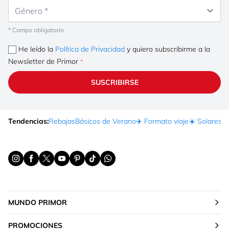
Género
* Campo obligatorio
He leído la
Política de Privacidad
y quiero subscribirme a la
Newsletter de Primor
SUSCRIBIRSE
Tendencias:
Rebajas
Básicos de Verano
✈️ Formato viaje
☀️ Solares
Ma
MUNDO PRIMOR
PROMOCIONES