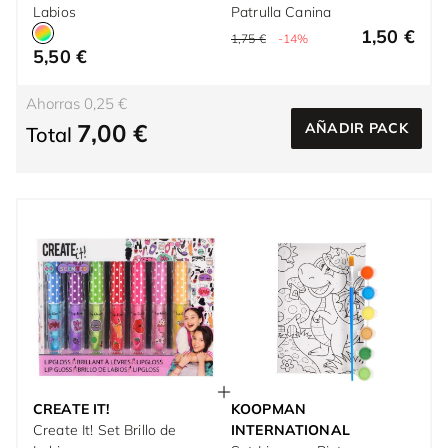
Labios
Patrulla Canina
1,50 €
1,75 €
-14%
5,50 €
Ahorras 0,25 €
7,00 €
AÑADIR PACK
Total
CREATE IT!
KOOPMAN
Create It! Set Brillo de
INTERNATIONAL