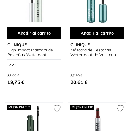
Añadir al carrito
Añadir al carrito
CLINIQUE
CLINIQUE
High Impact Máscara de
Máscara de Pestañas
Pestañas Wateproof
Waterproof de Volumen
Total High Impact High-Fi
(32)
Precio habitual
Precio habitual
33,00 €
37,50 €
Precio especial
Precio especial
19,75 €
20,61 €
MEJOR PRECIO
MEJOR PRECIO