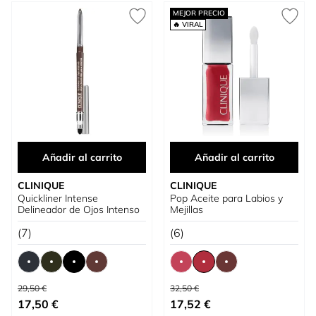
MEJOR PRECIO
🔥 VIRAL
Añadir al carrito
Añadir al carrito
CLINIQUE
CLINIQUE
Quickliner Intense
Pop Aceite para Labios y
Delineador de Ojos Intenso
Mejillas
(7)
(6)
Precio habitual
Precio habitual
29,50 €
32,50 €
Tan bajo como
Tan bajo como
17,50 €
17,52 €