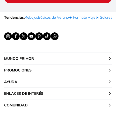
Tendencias:
Rebajas
Básicos de Verano
✈️ Formato viaje
☀️ Solares
Ma
MUNDO PRIMOR
PROMOCIONES
AYUDA
ENLACES DE INTERÉS
COMUNIDAD