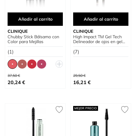
Añadir al carrito
Añadir al carrito
CLINIQUE
CLINIQUE
Chubby Stick Bálsamo con
High Impact TM Gel Tech
Color para Mejillas
Delineador de ojos en gel
24h ultrapigmentado
(1)
(7)
Precio habitual
Precio habitual
37,50 €
29,50 €
Tan bajo como
Precio especial
20,24 €
16,21 €
MEJOR PRECIO