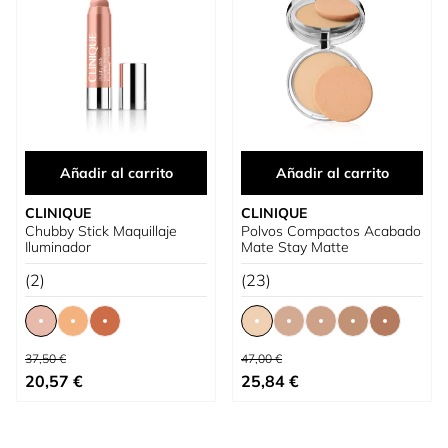
Añadir al carrito
Añadir al carrito
CLINIQUE
CLINIQUE
Chubby Stick Maquillaje
Polvos Compactos Acabado
Iluminador
Mate Stay Matte
(2)
(23)
Precio habitual
Precio habitual
37,50 €
47,00 €
Tan bajo como
Tan bajo como
20,57 €
25,84 €