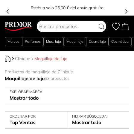
Estás a solo 25,00 € del envío gratuito
Ir al contenido
Marcas
Perfumes
Maq. lujo
Maquillaje
Cosm. lujo
Cosmética
Clinique
Maquillaje de lujo
Productos de maquillaje de Clinique
Maquillaje de lujo
63 productos
EXPLORAR MARCA
Mostrar todo
ORDENAR POR
FILTRAR BÚSQUEDA
Top Ventas
Mostrar todo