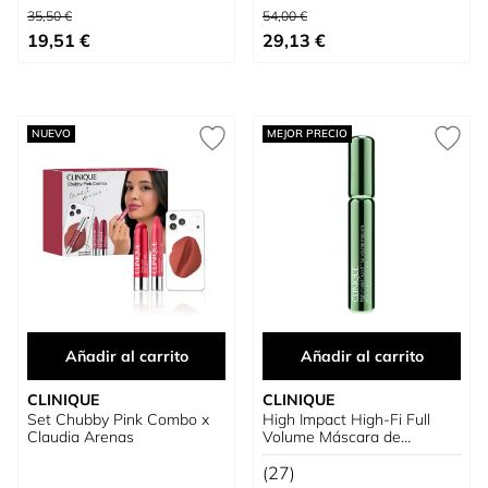
Precio habitual
Precio habitual
35,50 €
54,00 €
Tan bajo como
Tan bajo como
19,51 €
29,13 €
NUEVO
MEJOR PRECIO
Añadir al carrito
Añadir al carrito
CLINIQUE
CLINIQUE
Set Chubby Pink Combo x
High Impact High-Fi Full
Claudia Arenas
Volume Máscara de
pestañas
(27)