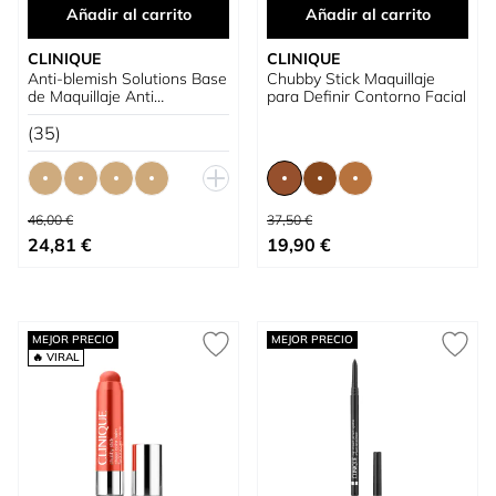
Añadir al carrito
Añadir al carrito
CLINIQUE
CLINIQUE
Anti-blemish Solutions Base
Chubby Stick Maquillaje
de Maquillaje Anti
para Definir Contorno Facial
Imperfecciones
(35)
Precio habitual
Precio habitual
46,00 €
37,50 €
Tan bajo como
Tan bajo como
24,81 €
19,90 €
MEJOR PRECIO
MEJOR PRECIO
🔥 VIRAL