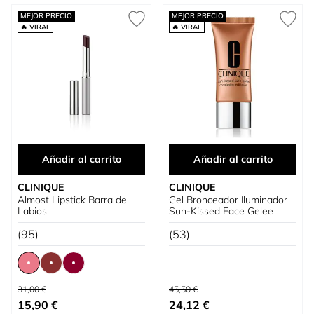
MEJOR PRECIO
MEJOR PRECIO
🔥 VIRAL
🔥 VIRAL
Añadir al carrito
Añadir al carrito
CLINIQUE
CLINIQUE
Almost Lipstick Barra de
Gel Bronceador Iluminador
Labios
Sun-Kissed Face Gelee
(95)
(53)
Precio habitual
Precio habitual
31,00 €
45,50 €
Tan bajo como
Precio especial
15,90 €
24,12 €