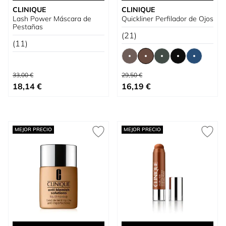
CLINIQUE
CLINIQUE
Lash Power Máscara de
Quickliner Perfilador de Ojos
Pestañas
(21)
(11)
Precio habitual
Precio habitual
33,00 €
29,50 €
Precio especial
Tan bajo como
18,14 €
16,19 €
MEJOR PRECIO
MEJOR PRECIO