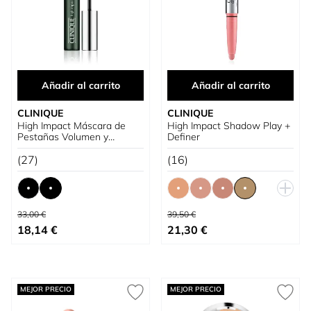
Añadir al carrito
Añadir al carrito
CLINIQUE
CLINIQUE
High Impact Máscara de
High Impact Shadow Play +
Pestañas Volumen y
Definer
Definición
(27)
(16)
Precio habitual
Precio habitual
33,00 €
39,50 €
Tan bajo como
Tan bajo como
18,14 €
21,30 €
MEJOR PRECIO
MEJOR PRECIO