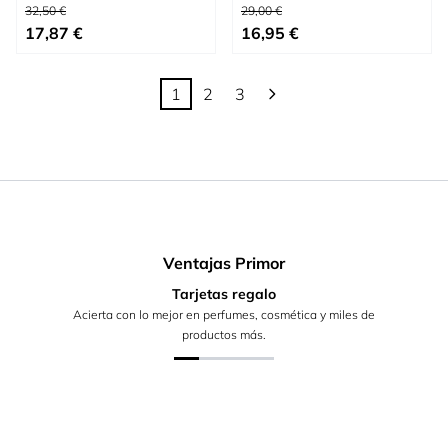
Precio habitual
Precio habitual
32,50 €
29,00 €
Tan bajo como
Tan bajo como
17,87 €
16,95 €
1
2
3
Actualmente estás leyendo página
Página
Página
Ventajas Primor
Tarjetas regalo
Acierta con lo mejor en perfumes, cosmética y miles de
productos más.