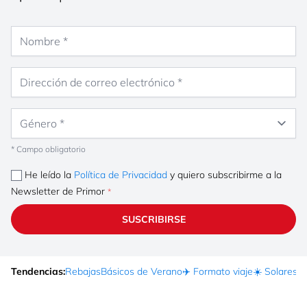
Nombre
Dirección de correo electrónico
Género
* Campo obligatorio
He leído la
Política de Privacidad
y quiero subscribirme a la
Newsletter de Primor
SUSCRIBIRSE
Tendencias:
Rebajas
Básicos de Verano
✈️ Formato viaje
☀️ Solares
Ma