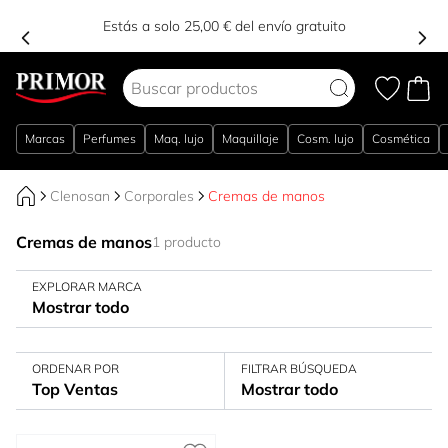
Estás a solo 25,00 € del envío gratuito
Ir al contenido
Marcas
Perfumes
Maq. lujo
Maquillaje
Cosm. lujo
Cosmética
Clenosan
Corporales
Cremas de manos
Cremas de manos
1 producto
EXPLORAR MARCA
Mostrar todo
ORDENAR POR
FILTRAR BÚSQUEDA
Top Ventas
Mostrar todo