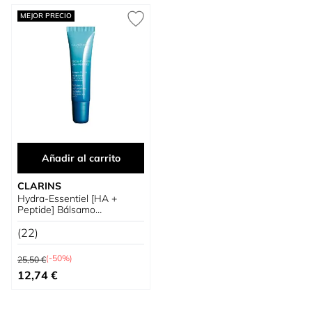
MEJOR PRECIO
Añadir al carrito
CLARINS
Hydra-Essentiel [HA +
Peptide] Bálsamo
Reparador de Labios
(22)
Precio habitual
(-50%)
25,50 €
Precio especial
12,74 €