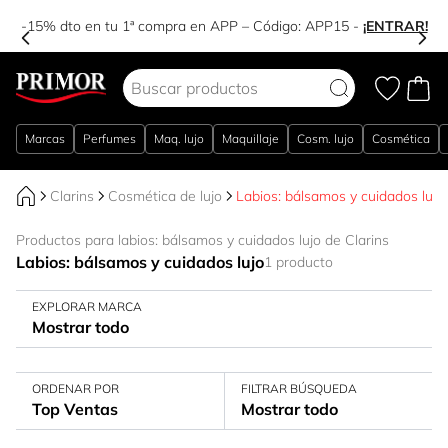
-15% dto en tu 1ª compra en APP – Código:
APP15
-
¡ENTRAR!
Ir al contenido
Marcas
Perfumes
Maq. lujo
Maquillaje
Cosm. lujo
Cosmética
Clarins
Cosmética de lujo
Labios: bálsamos y cuidados lujo
Productos para labios: bálsamos y cuidados lujo de Clarins
Labios: bálsamos y cuidados lujo
1 producto
EXPLORAR MARCA
Mostrar todo
ORDENAR POR
FILTRAR BÚSQUEDA
Top Ventas
Mostrar todo