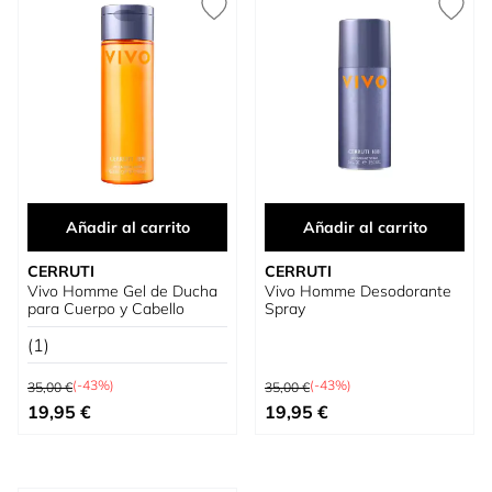
Añadir al carrito
Añadir al carrito
CERRUTI
CERRUTI
Vivo Homme Gel de Ducha
Vivo Homme Desodorante
para Cuerpo y Cabello
Spray
(1)
Precio habitual
Precio habitual
(-43%)
(-43%)
35,00 €
35,00 €
Precio especial
Precio especial
19,95 €
19,95 €