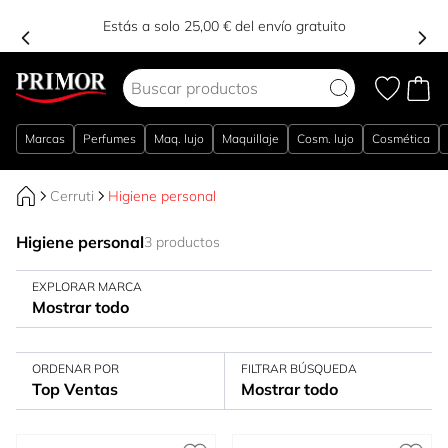
Estás a solo 25,00 € del envío gratuito
Ir al contenido
Marcas
Perfumes
Maq. lujo
Maquillaje
Cosm. lujo
Cosmética
Cerruti
Higiene personal
Higiene personal
3 productos
EXPLORAR MARCA
Mostrar todo
ORDENAR POR
FILTRAR BÚSQUEDA
Top Ventas
Mostrar todo