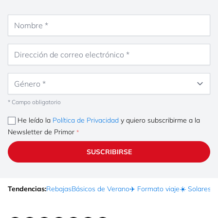
Nombre
Dirección de correo electrónico
Género
* Campo obligatorio
He leído la
Política de Privacidad
y quiero subscribirme a la
Newsletter de Primor
SUSCRIBIRSE
Tendencias:
Rebajas
Básicos de Verano
✈️ Formato viaje
☀️ Solares
Ma