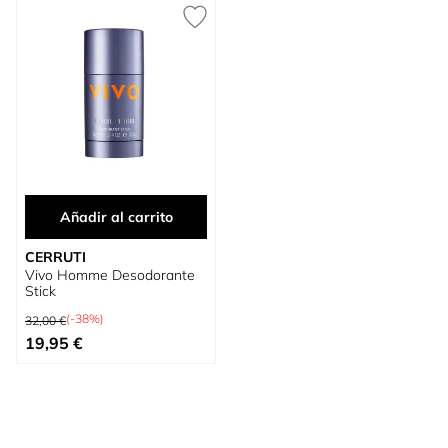
Añadir al carrito
CERRUTI
Vivo Homme Desodorante
Stick
Precio habitual
(-38%)
32,00 €
Precio especial
19,95 €