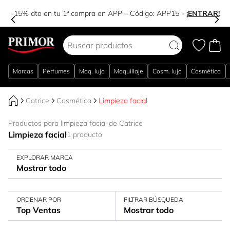
-15% dto en tu 1ª compra en APP – Código:
APP15
-
¡ENTRAR!
Ir al contenido
Marcas
Perfumes
Maq. lujo
Maquillaje
Cosm. lujo
Cosmética
Catrice
Cosmética
Limpieza facial
Productos para limpieza facial de Catrice
Limpieza facial
1 producto
EXPLORAR MARCA
Mostrar todo
ORDENAR POR
FILTRAR BÚSQUEDA
Top Ventas
Mostrar todo