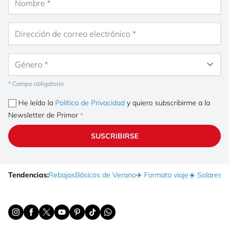
Dirección de correo electrónico
Género
* Campo obligatorio
He leído la
Política de Privacidad
y quiero subscribirme a la
Newsletter de Primor
SUSCRIBIRSE
Tendencias:
Rebajas
Básicos de Verano
✈️ Formato viaje
☀️ Solares
Ma