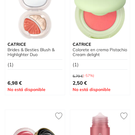
CATRICE
CATRICE
Brides & Besties Blush &
Colorete en crema Pistachio
Highlighter Duo
Cream delight
(1)
(1)
Precio habitual
(-57%)
5,79 €
Tan bajo como
Tan bajo como
6,98 €
2,50 €
No está disponible
No está disponible