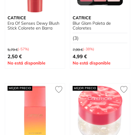
CATRICE
CATRICE
Era Of Senses Dewy Blush
Blur Glam Paleta de
Stick Colorete en Barra
Coloretes
(3)
Precio habitual
Precio habitual
(-57%)
(-38%)
5,79 €
7,99 €
Precio especial
Precio especial
2,50 €
4,99 €
No está disponible
No está disponible
MEJOR PRECIO
MEJOR PRECIO