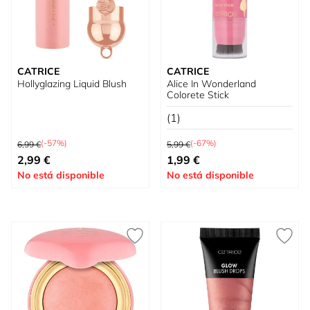
CATRICE
CATRICE
Hollyglazing Liquid Blush
Alice In Wonderland
Colorete Stick
(1)
Precio habitual
Precio habitual
(-57%)
(-67%)
6,99 €
5,99 €
Tan bajo como
Tan bajo como
2,99 €
1,99 €
No está disponible
No está disponible