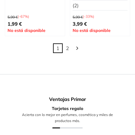
Mejillas
(2)
Precio habitual
Precio habitual
(-67%)
(-33%)
5,99 €
5,99 €
Tan bajo como
Precio especial
1,99 €
3,99 €
No está disponible
No está disponible
1
2
Actualmente estás leyendo página
Página
Ventajas Primor
Tarjetas regalo
Acierta con lo mejor en perfumes, cosmética y miles de
productos más.