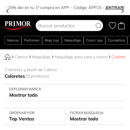
-15% dto en tu 1ª compra en APP – Código:
APP15
-
¡ENTRAR!
Ir al contenido
Marcas
Perfumes
Maq. lujo
Maquillaje
Cosm. lujo
Cosmética
Catrice
Maquillaje
Maquillaje para cara y rostro
Coloretes
Coloretes y blush de Catrice
Coloretes
25 productos
EXPLORAR MARCA
Mostrar todo
ORDENAR POR
FILTRAR BÚSQUEDA
Top Ventas
Mostrar todo