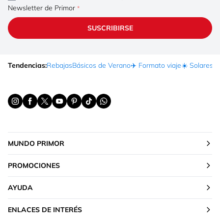
Newsletter de Primor
SUSCRIBIRSE
Tendencias:
Rebajas
Básicos de Verano
✈️ Formato viaje
☀️ Solares
Ma
MUNDO PRIMOR
PROMOCIONES
AYUDA
ENLACES DE INTERÉS