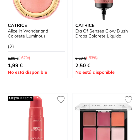
CATRICE
CATRICE
Alice In Wonderland
Era Of Senses Glow Blush
Colorete Luminous
Drops Colorete Líquido
(2)
Precio habitual
Precio habitual
(-67%)
(-53%)
5,99 €
5,29 €
Tan bajo como
Tan bajo como
1,99 €
2,50 €
No está disponible
No está disponible
MEJOR PRECIO