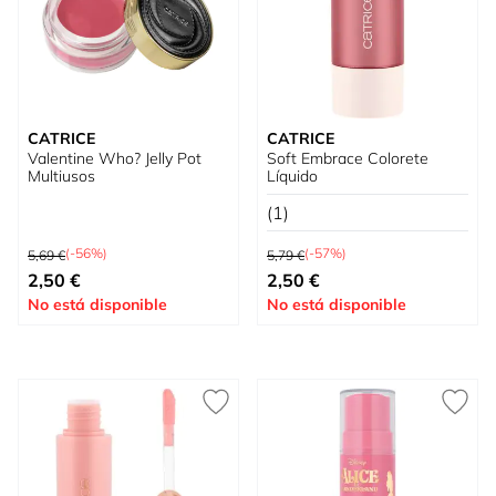
CATRICE
CATRICE
Valentine Who? Jelly Pot
Soft Embrace Colorete
Multiusos
Líquido
(1)
Precio habitual
Precio habitual
(-56%)
(-57%)
5,69 €
5,79 €
Tan bajo como
Tan bajo como
2,50 €
2,50 €
No está disponible
No está disponible