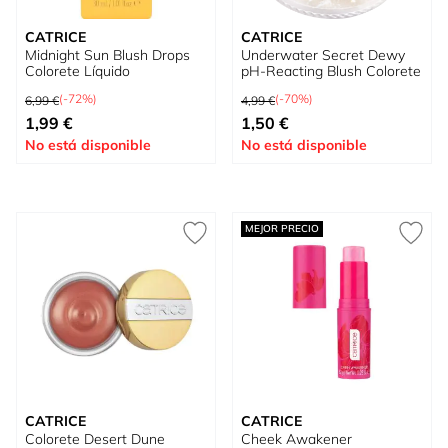
CATRICE
CATRICE
Midnight Sun Blush Drops
Underwater Secret Dewy
Colorete Líquido
pH-Reacting Blush Colorete
Precio habitual
Precio habitual
(-72%)
(-70%)
6,99 €
4,99 €
Precio especial
Precio especial
1,99 €
1,50 €
No está disponible
No está disponible
MEJOR PRECIO
CATRICE
CATRICE
Colorete Desert Dune
Cheek Awakener