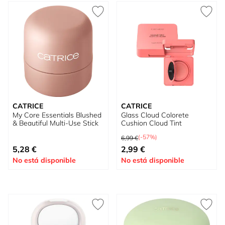
CATRICE
CATRICE
My Core Essentials Blushed
Glass Cloud Colorete
& Beautiful Multi-Use Stick
Cushion Cloud Tint
Precio habitual
(-57%)
6,99 €
Tan bajo como
Tan bajo como
5,28 €
2,99 €
No está disponible
No está disponible