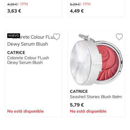
Precio habitual
Precio habitual
(-15%)
(-15%)
4,29 €
5,29 €
Tan bajo como
Tan bajo como
3,63 €
4,49 €
NUEVO
CATRICE
Colorete Colour FLush
Dewy Serum Blush
CATRICE
Seashell Stories Blush Balm
Tan bajo como
5,79 €
No está disponible
No está disponible