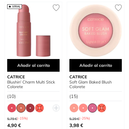
🔥 VIRAL
Añadir al carrito
Añadir al carrito
CATRICE
CATRICE
Blushin' Charm Multi Stick
Soft Glam Baked Blush
Colorete
Colorete
(10)
(15)
Precio habitual
Precio habitual
(-15%)
(-25%)
5,79 €
5,29 €
Tan bajo como
Tan bajo como
4,90 €
3,98 €