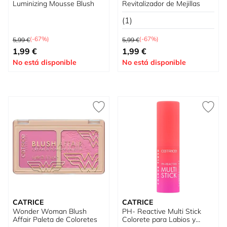
Luminizing Mousse Blush
Revitalizador de Mejillas
(1)
Precio habitual
Precio habitual
(-67%)
(-67%)
5,99 €
5,99 €
Tan bajo como
Precio especial
1,99 €
1,99 €
No está disponible
No está disponible
CATRICE
CATRICE
Wonder Woman Blush
PH- Reactive Multi Stick
Affair Paleta de Coloretes
Colorete para Labios y