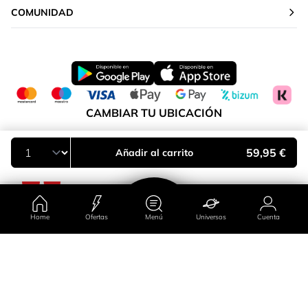
COMUNIDAD
CAMBIAR TU UBICACIÓN
Península y Baleares
59,95 €
Añadir al carrito
Home
Ofertas
Menú
Universos
Cuenta
País/región
Universos
Ofertas
Cuenta
Menú
Península y Baleares
Islas Canarias
Categorias
Hola
;)
Primor Farma
Marcas
Universos
Virales
Volver