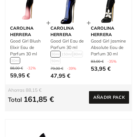
CAROLINA
CAROLINA
CAROLINA
HERRERA
HERRERA
HERRERA
Good Girl Blush
Good Girl Eau de
Good Girl Jasmine
Elixir Eau de
Parfum 30 ml
Absolute Eau de
Parfum 30 ml
Parfum 30 ml
30ml
150ml
80ml
30ml
50ml
83,00 €
-35%
53,95 €
88,00 €
-32%
79,00 €
-39%
59,95 €
47,95 €
Ahorras 88,15 €
161,85 €
AÑADIR PACK
Total