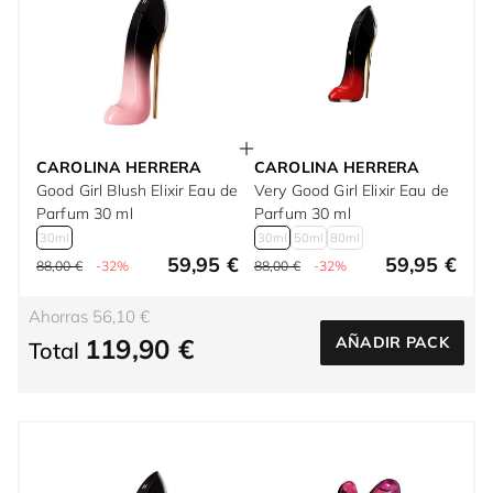
CAROLINA HERRERA
CAROLINA HERRERA
Good Girl Blush Elixir Eau de
Very Good Girl Elixir Eau de
Parfum 30 ml
Parfum 30 ml
30ml
30ml
50ml
80ml
59,95 €
59,95 €
88,00 €
-32%
88,00 €
-32%
Ahorras 56,10 €
119,90 €
AÑADIR PACK
Total