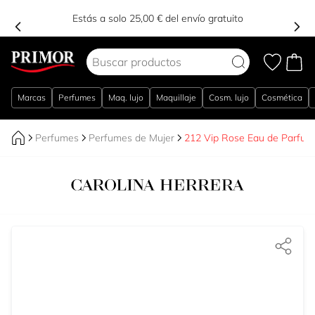
Estás a solo 25,00 € del envío gratuito
Ir al contenido
Marcas
Perfumes
Maq. lujo
Maquillaje
Cosm. lujo
Cosmética
Perfumes
Perfumes de Mujer
212 Vip Rose Eau de Parfum