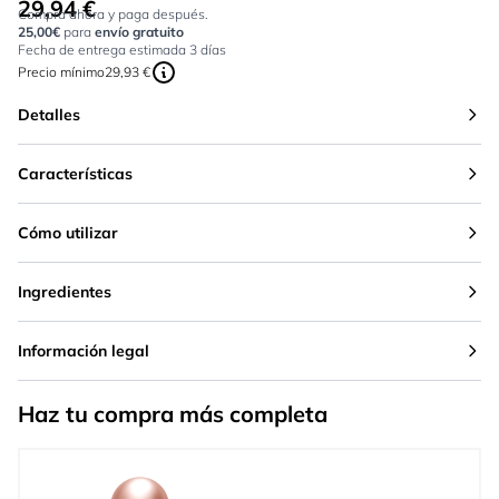
29,94 €
Tan bajo como:
Compra ahora y paga después.
25,00€
para
envío gratuito
Fecha de entrega estimada 3 días
Precio mínimo
29,93 €
Detalles
Características
Cómo utilizar
Ingredientes
Información legal
Haz tu compra más completa