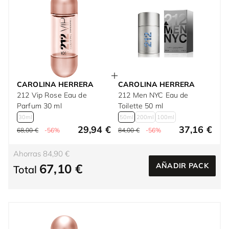
CAROLINA HERRERA
CAROLINA HERRERA
212 Vip Rose Eau de
212 Men NYC Eau de
Parfum 30 ml
Toilette 50 ml
30ml
50ml
200ml
100ml
29,94 €
37,16 €
68,00 €
-56%
84,00 €
-56%
Ahorras 84,90 €
67,10 €
AÑADIR PACK
Total