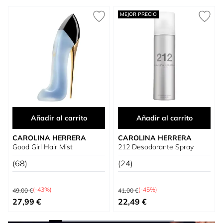
Press to skip carousel
MEJOR PRECIO
Añadir al carrito
Añadir al carrito
CAROLINA HERRERA
CAROLINA HERRERA
Good Girl Hair Mist
212 Desodorante Spray
(68)
(24)
Precio habitual
Precio habitual
(-43%)
(-45%)
49,00 €
41,00 €
Precio especial
Precio especial
27,99 €
22,49 €