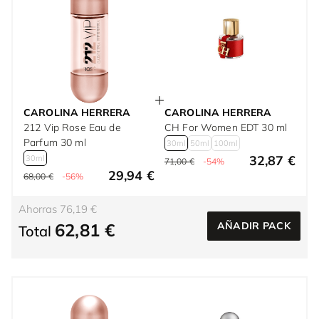
CAROLINA HERRERA
CAROLINA HERRERA
212 Vip Rose Eau de
CH For Women EDT 30 ml
Parfum 30 ml
30ml
50ml
100ml
32,87 €
30ml
71,00 €
-54%
29,94 €
68,00 €
-56%
Ahorras 76,19 €
62,81 €
AÑADIR PACK
Total