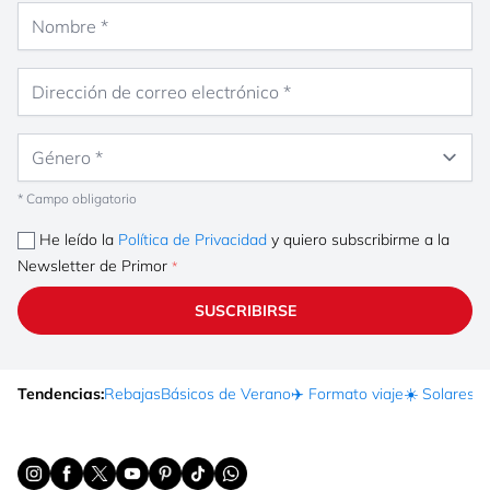
Nombre
Dirección de correo electrónico
Género
* Campo obligatorio
He leído la
Política de Privacidad
y quiero subscribirme a la
Newsletter de Primor
SUSCRIBIRSE
Tendencias:
Rebajas
Básicos de Verano
✈️ Formato viaje
☀️ Solares
Ma