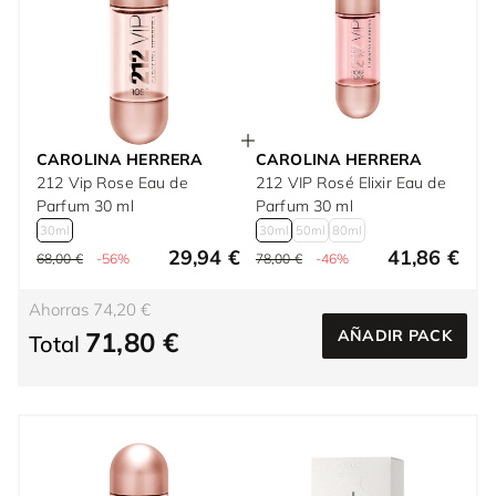
CAROLINA HERRERA
CAROLINA HERRERA
212 Vip Rose Eau de
212 VIP Rosé Elixir Eau de
Parfum 30 ml
Parfum 30 ml
30ml
30ml
50ml
80ml
29,94 €
41,86 €
68,00 €
-56%
78,00 €
-46%
Ahorras 74,20 €
71,80 €
AÑADIR PACK
Total