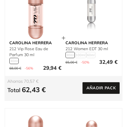
CAROLINA HERRERA
CAROLINA HERRERA
212 Vip Rose Eau de
212 Women EDT 30 ml
Parfum 30 ml
30ml
100ml
60ml
32,49 €
30ml
65,00 €
-50%
29,94 €
68,00 €
-56%
Ahorras 70,57 €
62,43 €
AÑADIR PACK
Total