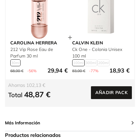
CAROLINA HERRERA
CALVIN KLEIN
212 Vip Rose Eau de
Ck One - Colonia Unisex
Parfum 30 ml
100 ml
30ml
100ml
300ml
200ml
29,94 €
18,93 €
68,00 €
-56%
83,00 €
-77%
Ahorras 102,13 €
48,87 €
AÑADIR PACK
Total
Más Información
Productos relacionados