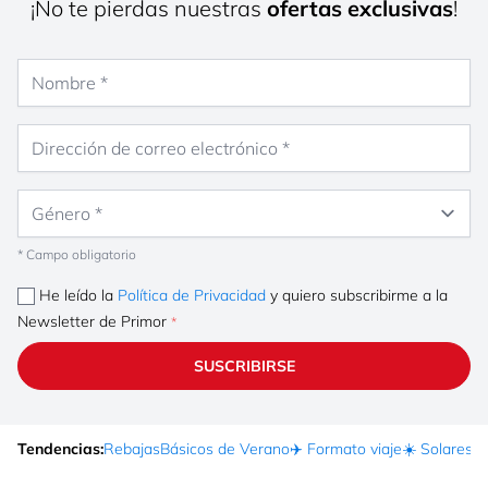
¡No te pierdas nuestras
ofertas exclusivas
!
Nombre
Dirección de correo electrónico
Género
* Campo obligatorio
He leído la
Política de Privacidad
y quiero subscribirme a la
Newsletter de Primor
SUSCRIBIRSE
Tendencias:
Rebajas
Básicos de Verano
✈️ Formato viaje
☀️ Solares
Ma