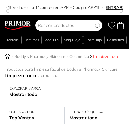
-15% dto en tu 1ª compra en APP – Código:
APP15
-
¡ENTRAR!
Ir al contenido
Marcas
Perfumes
Maq. lujo
Maquillaje
Cosm. lujo
Cosmética
Boddy's Pharmacy Skincare
Cosmética
Limpieza facial
Productos para limpieza facial de Boddy's Pharmacy Skincare
Limpieza facial
2 productos
EXPLORAR MARCA
Mostrar todo
ORDENAR POR
FILTRAR BÚSQUEDA
Top Ventas
Mostrar todo