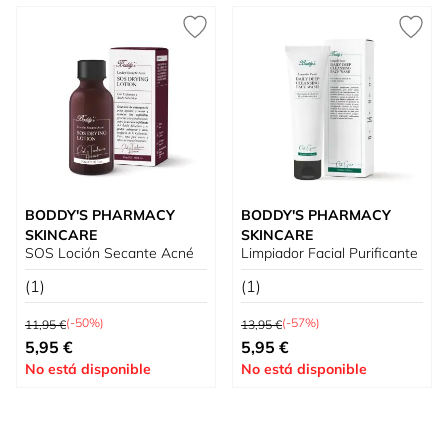
BODDY'S PHARMACY
BODDY'S PHARMACY
SKINCARE
SKINCARE
SOS Loción Secante Acné
Limpiador Facial Purificante
(1)
(1)
Precio habitual
Precio habitual
(-50%)
(-57%)
11,95 €
13,95 €
Tan bajo como
Tan bajo como
5,95 €
5,95 €
No está disponible
No está disponible