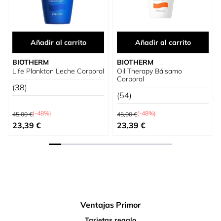
Añadir al carrito
Añadir al carrito
BIOTHERM
BIOTHERM
Life Plankton Leche Corporal
Oil Therapy Bálsamo
Corporal
(38)
(54)
Precio habitual
Precio habitual
(-48%)
(-48%)
45,00 €
45,00 €
Precio especial
Precio especial
23,39 €
23,39 €
Ventajas Primor
Tarjetas regalo