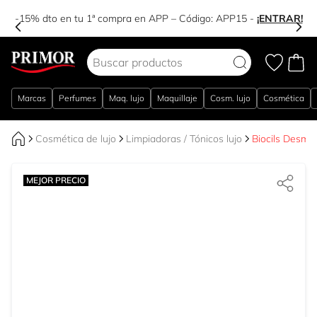
-15% dto en tu 1ª compra en APP – Código:
APP15
-
¡ENTRAR!
Ir al contenido
Marcas
Perfumes
Maq. lujo
Maquillaje
Cosm. lujo
Cosmética
Cosmética de lujo
Limpiadoras / Tónicos lujo
Biocils Desmaq
MEJOR PRECIO