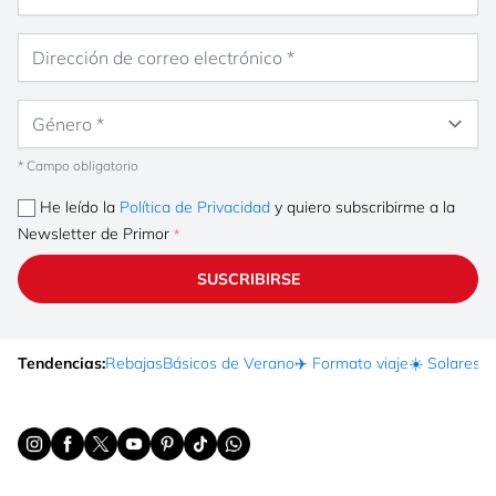
Dirección de correo electrónico
Género
* Campo obligatorio
He leído la
Política de Privacidad
y quiero subscribirme a la
Newsletter de Primor
SUSCRIBIRSE
Tendencias:
Rebajas
Básicos de Verano
✈️ Formato viaje
☀️ Solares
Ma