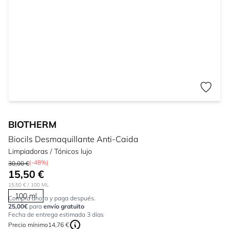
BIOTHERM
Biocils Desmaquillante Anti-Caida
Limpiadoras / Tónicos lujo
(-48%)
30,00 €
15,50 €
15,50 €
/ 100 ML
100 ml
Compra ahora y paga después.
25,00€
para
envío gratuito
Fecha de entrega estimada 3 días
Precio mínimo
14,76 €