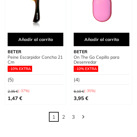
Añadir al carrito
Añadir al carrito
BETER
BETER
Peine Escarpidor Concha 21
On The Go Cepillo para
Cm
Desenredar
-10% EXTRA
-10% EXTRA
(5)
(4)
Precio habitual
Precio habitual
(-37%)
(-35%)
2,35 €
6,10 €
Precio especial
Precio especial
1,47 €
3,95 €
1
2
3
Actualmente estás leyendo página
Página
Página