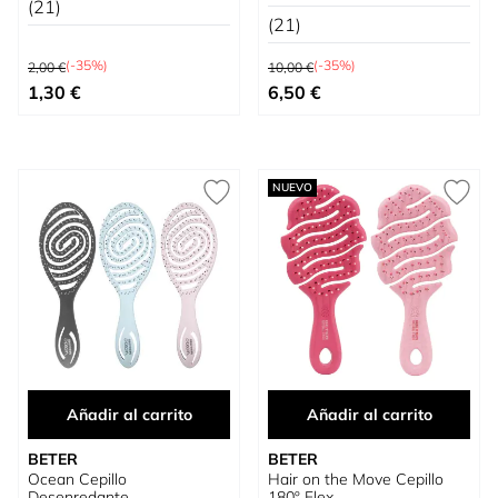
(21)
(21)
Precio habitual
Precio habitual
(-35%)
(-35%)
2,00 €
10,00 €
Precio especial
Precio especial
1,30 €
6,50 €
NUEVO
Añadir al carrito
Añadir al carrito
BETER
BETER
Ocean Cepillo
Hair on the Move Cepillo
Desenredante
180º Flex