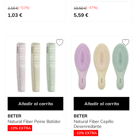
Precio habitual
Precio habitual
(-51%)
(-47%)
2,10 €
10,50 €
Precio especial
Precio especial
1,03 €
5,59 €
Añadir al carrito
Añadir al carrito
BETER
BETER
Natural Fiber Peine Batidor
Natural Fiber Cepillo
Desenredante
-10% EXTRA
-10% EXTRA