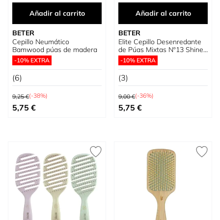
Añadir al carrito
Añadir al carrito
BETER
BETER
Cepillo Neumático
Elite Cepillo Desenredante
Bamwood púas de madera
de Púas Mixtas Nº13 Shine
& Detangling
-10% EXTRA
-10% EXTRA
(6)
(3)
Precio habitual
Precio habitual
(-38%)
(-36%)
9,25 €
9,00 €
Precio especial
Precio especial
5,75 €
5,75 €