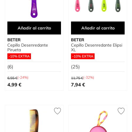
Añadir al carrito
Añadir al carrito
BETER
BETER
Cepillo Desenredante
Cepillo Desenredante Elipsi
Pirueta
XL
-10% EXTRA
-10% EXTRA
(6)
(25)
Precio habitual
Precio habitual
(-24%)
(-32%)
6,55 €
11,75 €
Precio especial
Precio especial
4,99 €
7,94 €