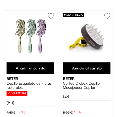
MEJOR PRECIO
Añadir al carrito
Añadir al carrito
BETER
BETER
Cepillo Esqueleto de Fibras
Coffee O'clock Cepillo
Naturales
Masajeador Capilar
-10% EXTRA
(24)
(86)
Precio habitual
Precio habitual
(-36%)
(-51%)
7,60 €
5,00 €
Precio especial
Precio especial