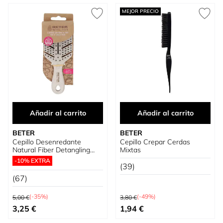
MEJOR PRECIO
Añadir al carrito
Añadir al carrito
BETER
BETER
Cepillo Desenredante
Cepillo Crepar Cerdas
Natural Fiber Detangling
Mixtas
Mini
-10% EXTRA
(39)
(67)
Precio habitual
Precio habitual
(-35%)
(-49%)
5,00 €
3,80 €
Precio especial
Precio especial
3,25 €
1,94 €