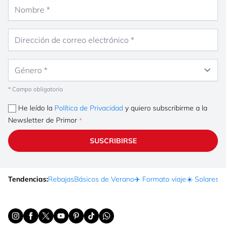
Nombre
Dirección de correo electrónico
Género
* Campo obligatorio
He leído la
Política de Privacidad
y quiero subscribirme a la
Newsletter de Primor
SUSCRIBIRSE
Tendencias:
Rebajas
Básicos de Verano
✈️ Formato viaje
☀️ Solares
Ma