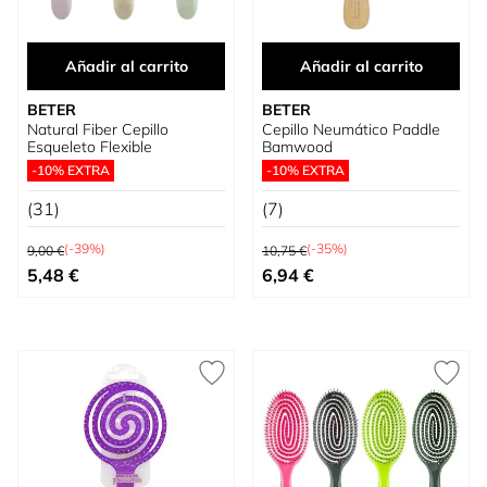
Añadir al carrito
Añadir al carrito
BETER
BETER
Natural Fiber Cepillo
Cepillo Neumático Paddle
Esqueleto Flexible
Bamwood
-10% EXTRA
-10% EXTRA
(31)
(7)
Precio habitual
Precio habitual
(-39%)
(-35%)
9,00 €
10,75 €
Precio especial
Precio especial
5,48 €
6,94 €