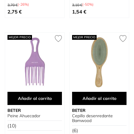
Precio habitual
Precio habitual
(-26%)
(-50%)
3,70 €
3,10 €
Precio especial
Precio especial
2,75 €
1,54 €
MEJOR PRECIO
MEJOR PRECIO
Añadir al carrito
Añadir al carrito
BETER
BETER
Peine Ahuecador
Cepillo desenredante
Bamwood
(10)
(6)