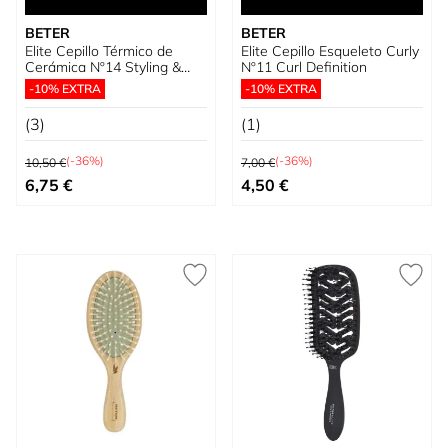
BETER
BETER
Elite Cepillo Térmico de
Elite Cepillo Esqueleto Curly
Cerámica Nº14 Styling &
Nº11 Curl Definition
Straightening
-10% EXTRA
-10% EXTRA
(3)
(1)
Precio habitual
Precio habitual
(-36%)
(-36%)
10,50 €
7,00 €
Precio especial
Precio especial
6,75 €
4,50 €