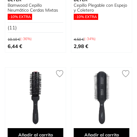
Bamwood Cepillo
Cepillo Plegable con Espejo
Neumático Cerdas Mixtas
y Coletero
-10% EXTRA
-10% EXTRA
(11)
Precio habitual
Precio habitual
(-36%)
(-34%)
10,10 €
4,50 €
Precio especial
Precio especial
6,44 €
2,98 €
Añadir al carrito
Añadir al carrito