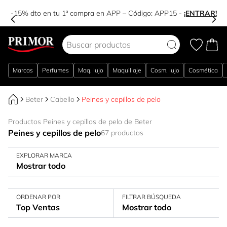
-15% dto en tu 1ª compra en APP – Código:
APP15
-
¡ENTRAR!
Ir al contenido
Marcas
Perfumes
Maq. lujo
Maquillaje
Cosm. lujo
Cosmética
Beter
Cabello
Peines y cepillos de pelo
Productos Peines y cepillos de pelo de Beter
Peines y cepillos de pelo
67 productos
EXPLORAR MARCA
Mostrar todo
ORDENAR POR
FILTRAR BÚSQUEDA
Top Ventas
Mostrar todo