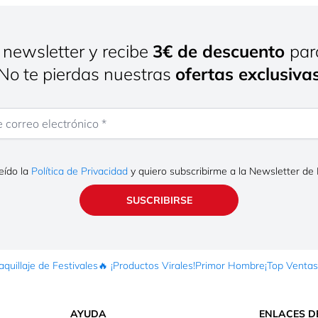
 newsletter y recibe
3€ de descuento
par
¡No te pierdas nuestras
ofertas exclusiva
rreo electrónico
eído la
Política de Privacidad
y quiero subscribirme a la Newsletter de
SUSCRIBIRSE
quillaje de Festivales
🔥 ¡Productos Virales!
Primor Hombre
¡Top Ventas
AYUDA
ENLACES D