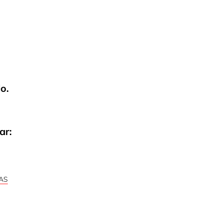
o.
ar:
AS