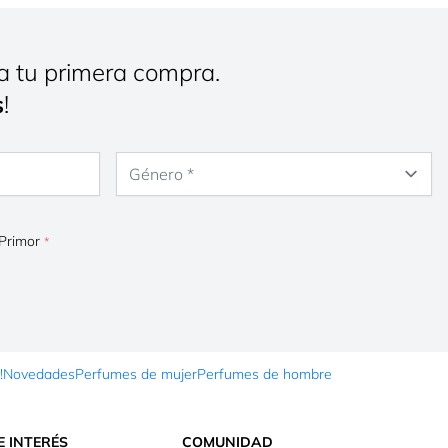
a tu primera compra.
s
!
Género
 Primor
!
Novedades
Perfumes de mujer
Perfumes de hombre
E INTERÉS
COMUNIDAD