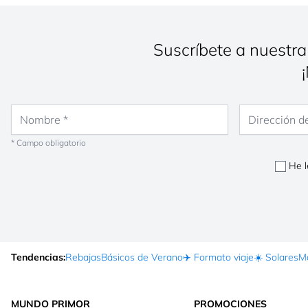
Suscríbete a nuestra
Nombre
Dirección de co
* Campo obligatorio
He l
Tendencias:
Rebajas
Básicos de Verano
✈️ Formato viaje
☀️ Solares
Ma
MUNDO PRIMOR
PROMOCIONES