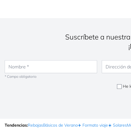
Suscríbete a nuestra
Nombre
Dirección de co
* Campo obligatorio
He l
Tendencias:
Rebajas
Básicos de Verano
✈️ Formato viaje
☀️ Solares
Ma