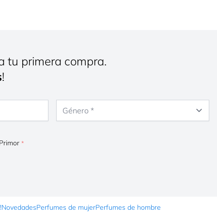
a tu primera compra.
s
!
Género
 Primor
!
Novedades
Perfumes de mujer
Perfumes de hombre