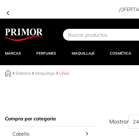
¡OFERTA
Ir al contenido
MARCAS
PERFUMES
MAQUILLAJE
COSMÉTICA
Babaria
Maquillaje
Uñas
Compra por categoría
Mostrar
Cabello